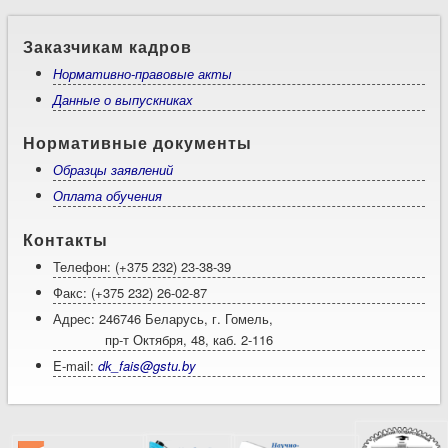
Заказчикам кадров
Нормативно-правовые акты
Данные о выпускниках
Нормативные документы
Образцы заявлений
Оплата обучения
Контакты
Телефон: (+375 232) 23-38-39
Факс: (+375 232) 26-02-87
Адрес: 246746 Беларусь, г. Гомель,
пр-т Октября, 48, каб. 2-116
E-mail:
dk_fais@gstu.by