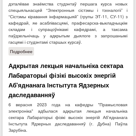
дэталёвае знаёмства студэнтаў першага курса новых
спецыяльнасцей “Электронныя сістэмы і тэхналогіі” і
“Сістэмы кіравання інфармацыяй” (групы ЭТ-11, СУ-11) з
кафедрай, яе асаблівасцямі, прафесарска-выкладчыцкім
складам і супрацоўнікамі кафедрамі, а таксама
паўдзельнічаць у адкрытым дыялоге з запрошанымі
гасцямі і студэнтамі старшых курсаў.
Подробнее
о E.R.A. Знаёмства на кафедры “Прамысловая
электроніка”
Адкрытая лекцыя начальніка сектара
Лабараторыі фізікі высокіх энергій
Аб'яднанага Інстытута Ядзерных
даследаванняў
6 верасня 2023 года на кафедры "Прамысловая
электроніка" адбылася адкрытая лекцыя начальніка
сектара Лабараторыі фізікі высокіх энергій Аб'яднанага
Інстытута Ядзерных даследаванняў (г. Дубна) Паўла
Зарубіна.