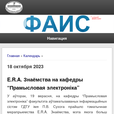
Навигация
Вы здесь
Главная
»
Календарь
»
18 октября 2023
E.R.A. Знаёмства на кафедры
“Прамысловая электроніка”
У аўторак, 19 верасня, на кафедры “Прамысловая
электроніка” факультэта аўтаматызаваных інфармацыйных
сістэм ГДТУ імя П.В. Сухога прайшло тэматычнае
мерапрыемства E.R.A. Знаёмства, мэта якога больш