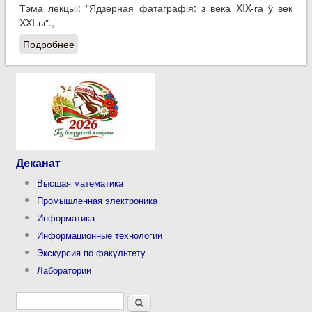
Тэма лекцыі: "Ядзерная фатаграфія: з века XIX-га ў век
XXI-ы".,
Подробнее
о Адкрытая лекцыя начальніка сектара
Лабараторыі фізікі высокіх энергій Аб'яднанага
Інстытута Ядзерных даследаванняў
Деканат
Высшая математика
Промышленная электроника
Информатика
Информационные технологии
Экскурсия по факультету
Лаборатории
Форма поиска
Поиск