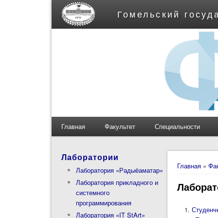
Гомельский госуд
Главная
Факультет
Специальности
Лаборатории
Вы здес
Главная
»
Фа
Лаборатория «Радыёаматар»
Лаборатория прикладного и
Лаборат
системного
программирования
Студенч
Лаборатория «IT StArt»