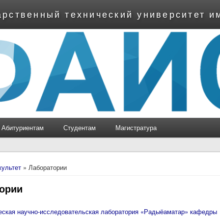
арственный технический университет и
Абитуриентам
Студентам
Магистратура
ь
культет
» Лаборатории
ории
еская научно-исследовательская лаборатория «Радыёаматар» кафедры