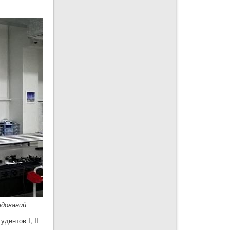
едований
дентов I, II