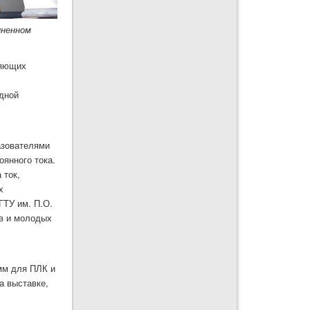
иненном
ляющих
адной
азователями
оянного тока.
 ток,
х
ГТУ им. П.О.
ов и молодых
мм для ПЛК и
а выставке,