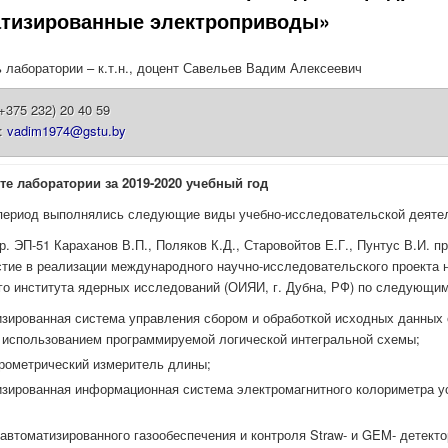
тизированные электроприводы»
 лаборатории – к.т.н., доцент Савельев Вадим Алексеевич
(+375 232) 20 40 59
l:
vadim1974@gstu.by
те лаборатории за 2019-2020 учебный год
период выполнялись следующие виды учебно-исследовательской деяте
р. ЭП-51 Караханов В.П., Поляков К.Д., Старовойтов Е.Г., Пунтус В.И. п
стие в реализации международного научно-исследовательского проекта 
о института ядерных исследований (ОИЯИ, г. Дубна, РФ) по следующи
изированная система управления сбором и обработкой исходных данных 
с использованием программируемой логической интегральной схемы;
рометрический измеритель длины;
изированная информационная система электромагнитного колориметра у
автоматизированного газообеспечения и контроля Straw- и GEM- детекто