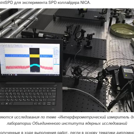
miniSPD для эксперимента SPD коллайдера NICA.
яются исследования по теме «Интерферометрический измеритель д
лаборатории Объединенного института ядерных исследований
полученные в ходе выполнения работ, легли в основу тематики дипломн