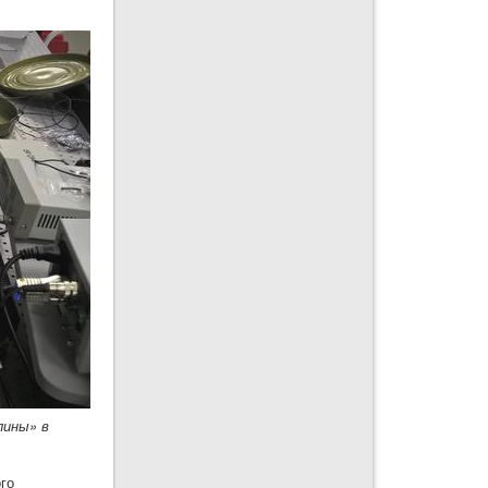
лины» в
ого