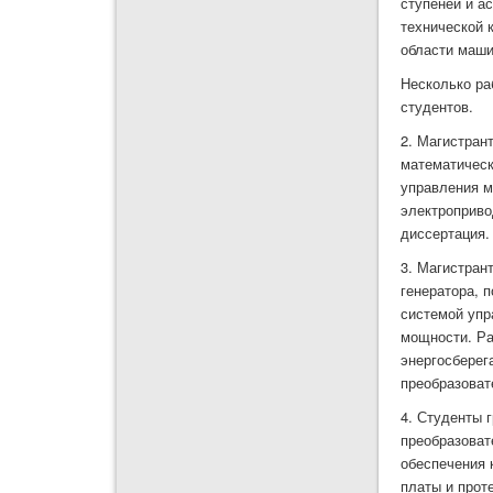
ступеней и а
технической 
области маши
Несколько ра
студентов.
2. Магистран
математическ
управления м
электроприво
диссертация.
3. Магистран
генератора, 
системой упр
мощности. Ра
энергосберег
преобразоват
4. Студенты 
преобразоват
обеспечения 
платы и прот