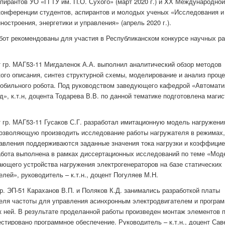
спирантов УО «ГГТУ им. П.О. Сухого» (март 2020 г.) и XХ Международной
конференции студентов, аспирантов и молодых ученых «Исследования и 
ностроения, энергетики и управления» (апрель 2020 г.).
бот рекомендованы для участия в Республиканском конкурсе научных р
т гр. МАГ53-11 Мигдаленок А.А. выполнил аналитический обзор методов
ого описания, синтез структурной схемы, моделирование и анализ проц
обильного робота. Под руководством заведующего кафедрой «Автомат
д», к.т.н, доцента Тодарева В.В. по данной тематике подготовлена маги
т гр. МАГ53-11 Гусаков С.Г. разработал имитационную модель нагружени
позволяющую производить исследование работы нагружателя в режимах,
авления поддерживаются заданные значения тока нагрузки и коэффицие
бота выполнена в рамках диссертационных исследований по теме «Мод
ающего устройства нагружения электрогенераторов на базе статических
елей», руководитель – к.т.н., доцент Погуляев М.Н.
гр. ЭП-51 Караханов В.П. и Поляков К.Д. занимались разработкой платы
еля частоты для управления асинхронным электродвигателем и програ
к ней. В результате проделанной работы произведен монтаж элементов 
естировано программное обеспечение. Руководитель – к.т.н., доцент Сав