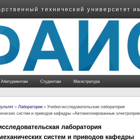
арственный технический университет и
Абитуриентам
Студентам
Магистратура
ь
культет
»
Лаборатории
» Учебно-исследовательская лаборатория
ических систем и приводов кафедры «Автоматизированные электропри
исследовательская лаборатория
механических систем и приводов кафедры