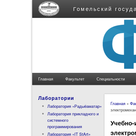
Гомельский госуд
Главная
Факультет
Специальности
Лаборатории
Вы здес
Главная
»
Фа
Лаборатория «Радыёаматар»
электромехан
Лаборатория прикладного и
системного
Учебно-
программирования
электро
Лаборатория «IT StArt»