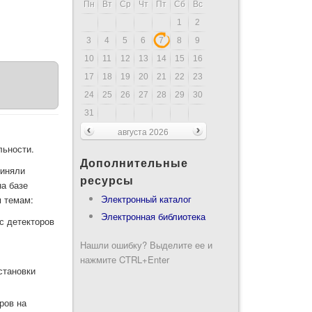
Пн
Вт
Ср
Чт
Пт
Сб
Вс
1
2
3
4
5
6
7
8
9
10
11
12
13
14
15
16
17
18
19
20
21
22
23
24
25
26
27
28
29
30
31
августа 2026
льности.
Дополнительные
риняли
ресурсы
на базе
Электронный каталог
м темам:
Электронная библиотека
с детекторов
Нашли ошибку? Выделите ее и
нажмите CTRL+Enter
становки
ров на