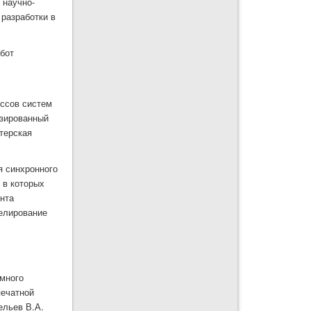
 научно-
разработки в
абот
ессов систем
изированный
стерская
я синхронного
 в которых
нта
елирование
ммного
печатной
ельев В.А.