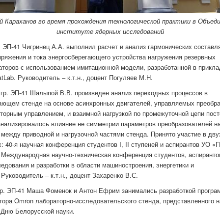
й Караханов во время прохождения технологической практики в Объед
институте ядерных исследований
р. ЭП-41 Чигринец А.А. выполнил расчет и анализ гармонических состав
ряжения и тока энергосберегающего устройства нагружения резервных
аторов с использованием имитационной модели, разработанной в прикл
tLab. Руководитель – к.т.н., доцент Погуляев М.Н.
 гр. ЭП-41 Шалыпой В.В. произведен анализ переходных процессов в
ающем стенде на основе асинхронных двигателей, управляемых преобр
кторным управлением, и взаимной нагрузкой по промежуточной цепи пост
анализировалось влияние не симметрии параметров преобразователей на
между приводной и нагрузочной частями стенда. Принято участие в дву
: 40-я научная конференция студентов I, II ступеней и аспирантов УО «Г
 Международная научно-техническая конференция студентов, аспирант
едования и разработки в области машиностроения, энергетики и
Руководитель – к.т.н., доцент Захаренко В.С.
гр. ЭП-41 Маша Фоменок и Антон Ефрим занимались разработкой програ
тора Omron лабораторно-исследовательского стенда, представленного н
Дню Белорусской науки.