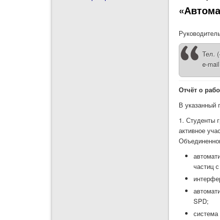
«Автома
Руководитель
Тел. 
e-mai
Отчёт о рабо
В указанный 
1. Студенты г
активное уча
Объединенног
автомат
частиц 
интерфе
автомат
SPD;
система 