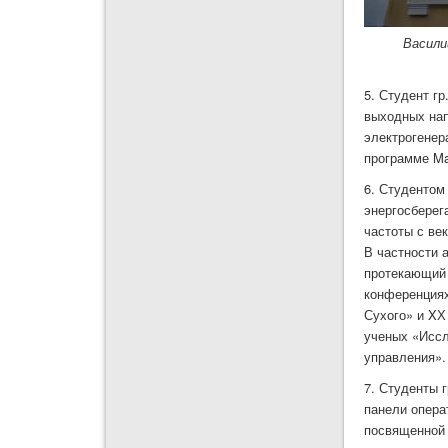
Васили
5. Студент г
выходных нап
электрогенер
программе Ma
6. Студентом
энергосберег
частоты с ве
В частности 
протекающий 
конференциях
Сухого» и XХ
ученых «Иссл
управления». 
7. Студенты 
панели опера
посвященной 