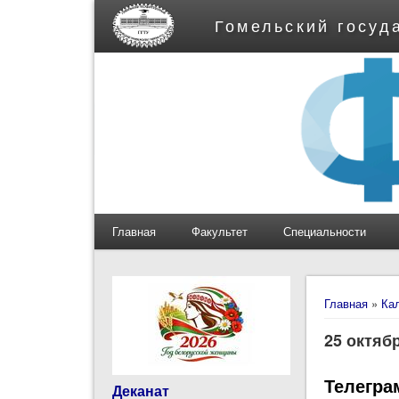
Гомельский госуд
Главная
Факультет
Специальности
Вы здес
Главная
»
Ка
25 октяб
Телегра
Деканат