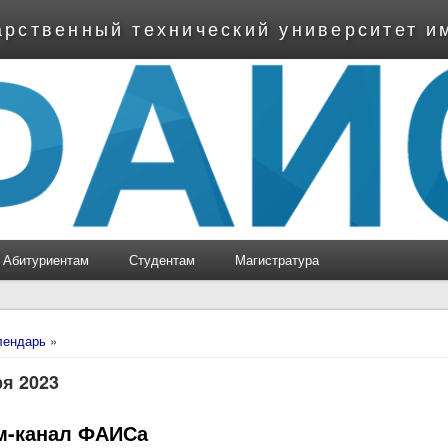
арственный технический университет и
Абитуриентам
Студентам
Магистратура
ь
лендарь
»
ря 2023
м-канал ФАИСа