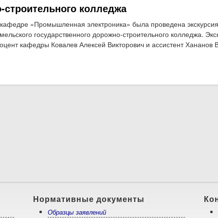
-строительного колледжа
 кафедре «Промышленная электроника» была проведена экскурсия
мельского государственного дорожно-строительного колледжа. Эк
оцент кафедры Ковалев Алексей Викторович и ассистент Хананов 
о Экскурсия для учащихся Гомельского государственного дорожно-
Нормативные документы
Ко
Образцы заявлений