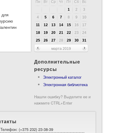
Пн
Вт
Ср
Чт
Пт
Сб
Вс
1
2
3
 для
4
5
6
7
8
9
10
скурсию
11
12
13
14
15
16
17
Валентин
18
19
20
21
22
23
24
25
26
27
28
29
30
31
строительного колледжа
марта 2019
Дополнительные
ресурсы
Электронный каталог
Электронная библиотека
Нашли ошибку? Выделите ее и
нажмите CTRL+Enter
нтакты
Телефон: (+375 232) 23-38-39