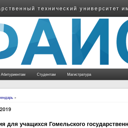
арственный технический университет и
Абитуриентам
Студентам
Магистратура
ь
лендарь
»
 2019
ия для учащихся Гомельского государствен