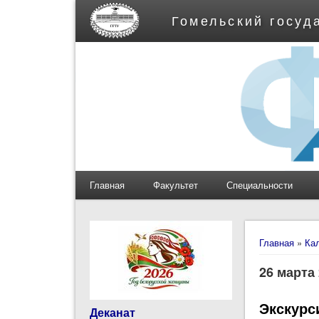
Гомельский госуд
Главная
Факультет
Специальности
Вы здес
Главная
»
Ка
26 марта
Экскурс
Деканат