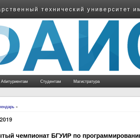
арственный технический университет и
Абитуриентам
Студентам
Магистратура
ь
лендарь
»
 2019
ытый чемпионат БГУИР по программирован