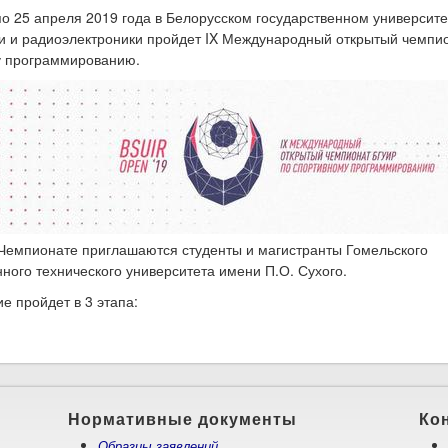
по 25 апреля 2019 года в Белорусском государственном университе
 и радиоэлектроники пройдет IX Международный открытый чемпи
у программированию.
 Чемпионате приглашаются студенты и магистранты Гомельского
нного технического университета имени П.О. Сухого.
е пройдет в 3 этапа:
о IX Открытый чемпионат БГУИР по программированию
Нормативные документы
Ко
Образцы заявлений