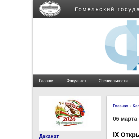
Гомельский госуд
Главная
Факультет
Специальности
Вы здес
Главная
»
Ка
05 марта
IX Откр
Деканат