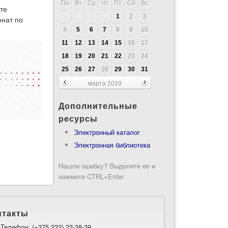
Пн
Вт
Ср
Чт
Пт
Сб
Вс
те
1
2
3
онат по
4
5
6
7
8
9
10
11
12
13
14
15
16
17
18
19
20
21
22
23
24
25
26
27
28
29
30
31
марта 2019
Дополнительные
ресурсы
Электронный каталог
Электронная библиотека
Нашли ошибку? Выделите ее и
нажмите CTRL+Enter
нтакты
Телефон: (+375 232) 23-38-39