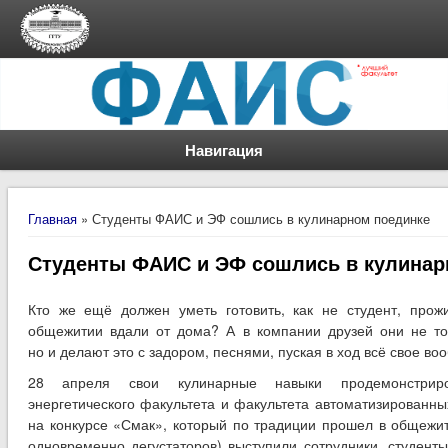
Навигация
Вы здесь
Главная
» Студенты ФАИС и ЭФ сошлись в кулинарном поединке
Студенты ФАИС и ЭФ сошлись в кулинар
Кто же ещё должен уметь готовить, как не студент, про
общежитии вдали от дома? А в компании друзей они не тол
но и делают это с задором, песнями, пуская в ход всё свое во
28 апреля свои кулинарные навыки продемонстриро
энергетического факультета и факультета автоматизированн
на конкурсе «Смак», который по традиции прошел в общежит
одновременно дегустаторов) выступили сотрудники, студенты