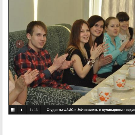
1
/
13
Студенты ФАИС и ЭФ сошлись в кулинарном поеди