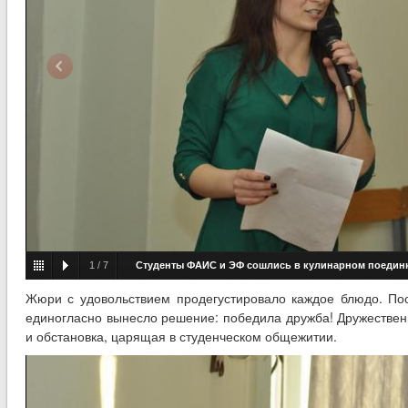
1
/
7
Студенты ФАИС и ЭФ сошлись в кулинарном поедин
Жюри с удовольствием продегустировало каждое блюдо. П
единогласно вынесло решение: победила дружба! Дружестве
и обстановка, царящая в студенческом общежитии.