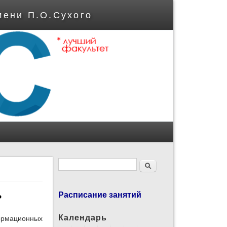
мени П.О.Сухого
Форма поиска
Поиск
ь
Расписание занятий
Календарь
формационных