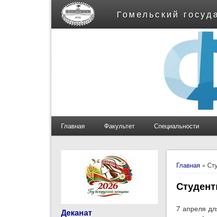
Гомельский госуд
Главная
Факультет
Специальности
Вы здес
Главная
» Ст
Студент
7 апреля дл
Деканат