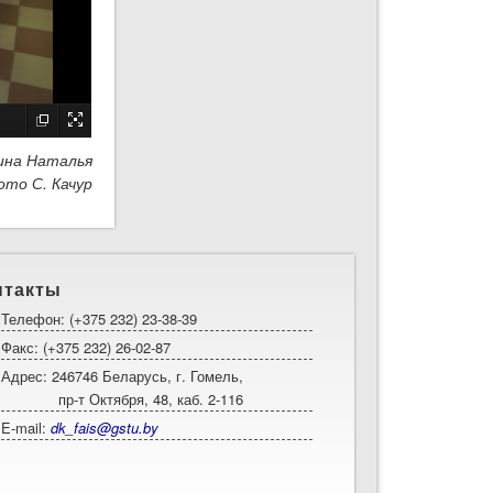
на Наталья
ото С. Качур
нтакты
Телефон: (+375 232) 23-38-39
Факс: (+375 232) 26-02-87
Адрес: 246746 Беларусь, г. Гомель,
пр-т Октября, 48, каб. 2-116
E-mail:
dk_fais@gstu.by