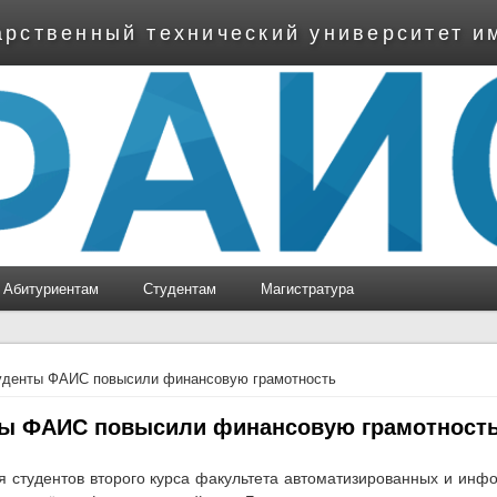
арственный технический университет и
Абитуриентам
Студентам
Магистратура
ь
уденты ФАИС повысили финансовую грамотность
ы ФАИС повысили финансовую грамотност
я студентов второго курса факультета автоматизированных и ин