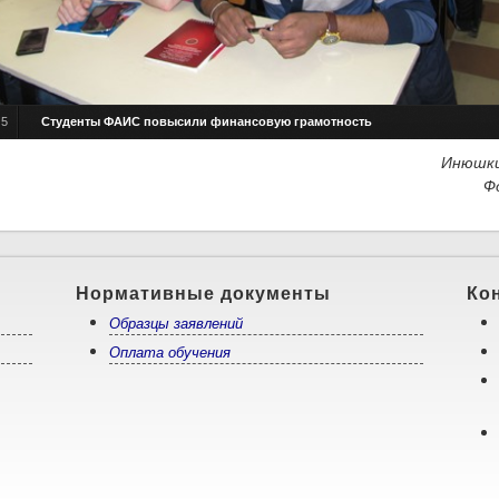
/
5
Студенты ФАИС повысили финансовую грамотность
Инюшки
Ф
Нормативные документы
Ко
Образцы заявлений
Оплата обучения