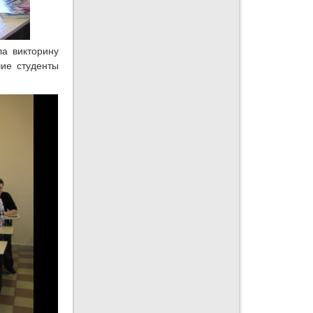
ла викторину
шие студенты