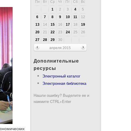
Пн
Вт
Ср
Чт
Пт
Сб
Вс
1
2
3
4
5
6
7
8
9
10
11
12
13
14
15
16
17
18
19
20
21
22
23
24
25
26
27
28
29
30
апреля 2015
Дополнительные
ресурсы
Электронный каталог
Электронная библиотека
Нашли ошибку? Выделите ее и
нажмите CTRL+Enter
ономических