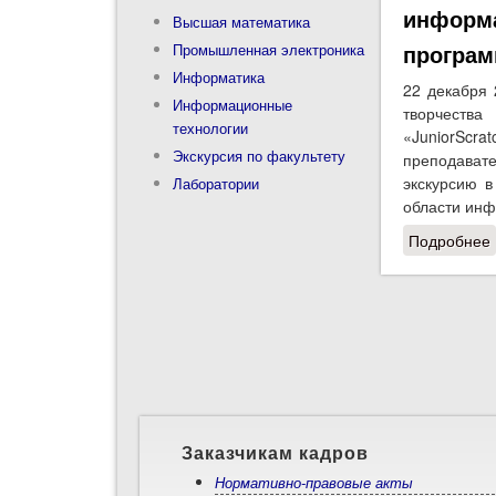
информа
Высшая математика
програм
Промышленная электроника
Информатика
22 декабря 
Информационные
творчеств
технологии
«JuniorScra
Экскурсия по факультету
преподават
экскурсию в
Лаборатории
области инф
Подробнее
Заказчикам кадров
Нормативно-правовые акты