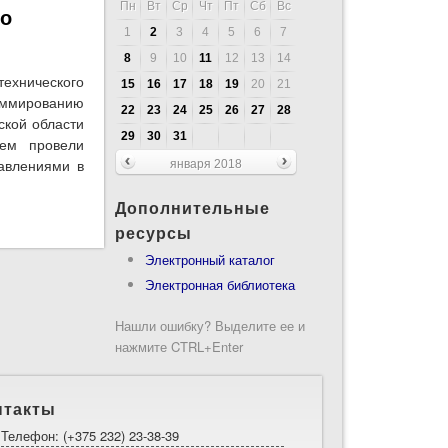
Пн
Вт
Ср
Чт
Пт
Сб
Вс
по
1
2
3
4
5
6
7
8
9
10
11
12
13
14
технического
15
16
17
18
19
20
21
ммированию
22
23
24
25
26
27
28
ской области
29
30
31
тем провели
равлениями в
января 2018
Дополнительные
систем для участников конкурса по
ресурсы
Электронный каталог
Электронная библиотека
Нашли ошибку? Выделите ее и
нажмите CTRL+Enter
нтакты
Телефон: (+375 232) 23-38-39