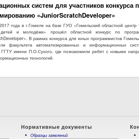
ционных систем для участников конкурса 
мированию «JuniorScratchDeveloper»
2017 года в г.Гомеле на базе ГУО «Гомельский областной центр 
а детей и молодёжи» прошёл областной конкурс по програ
tchDeveloper». В рамках конкурса для юных программистов Гомель
ели факультета автоматизированных и информационных сис
 ГГТУ имени П.О.Сухого, где познакомили ребят с новыми нап
ормационных технологий.
о Экскурсия по факультету автоматизированных и информационных 
программированию «JuniorScratchDeveloper»
Нормативные документы
Ко
Образцы заявлений