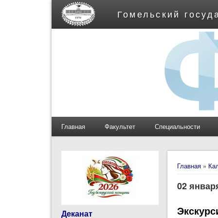
Гомельский госуд
Главная
Факультет
Специальности
Вы здес
Главная
»
Ка
02 январ
Экскурс
Деканат