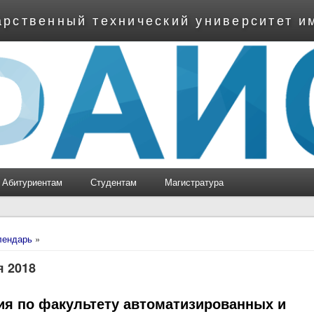
арственный технический университет и
Абитуриентам
Студентам
Магистратура
ь
лендарь
»
я 2018
ия по факультету автоматизированных и