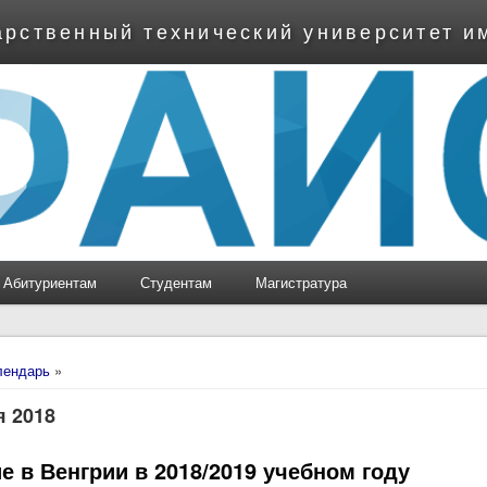
арственный технический университет и
Абитуриентам
Студентам
Магистратура
ь
лендарь
»
я 2018
е в Венгрии в 2018/2019 учебном году