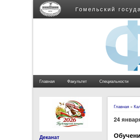
Гомельский госуд
Главная
Факультет
Специальности
Вы здес
Главная
»
Ка
24 январ
Обучени
Деканат