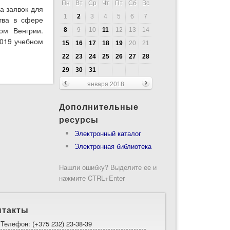
Пн
Вт
Ср
Чт
Пт
Сб
Вс
а заявок для
1
2
3
4
5
6
7
тва в сфере
ом Венгрии.
8
9
10
11
12
13
14
2019 учебном
15
16
17
18
19
20
21
22
23
24
25
26
27
28
29
30
31
января 2018
Дополнительные
ресурсы
Электронный каталог
Электронная библиотека
Нашли ошибку? Выделите ее и
нажмите CTRL+Enter
нтакты
Телефон: (+375 232) 23-38-39