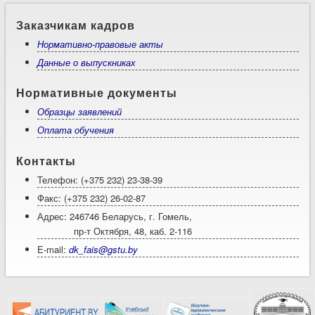
Заказчикам кадров
Нормативно-правовые акты
Данные о выпускниках
Нормативные документы
Образцы заявлений
Оплата обучения
Контакты
Телефон: (+375 232) 23-38-39
Факс: (+375 232) 26-02-87
Адрес: 246746 Беларусь, г. Гомель,
пр-т Октября, 48, каб. 2-116
E-mail:
dk_fais@gstu.by