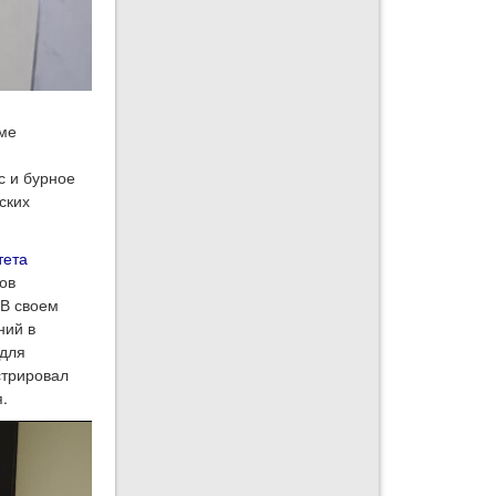
еме
е
с и бурное
ских
тета
ов
 В своем
ний в
 для
стрировал
я.