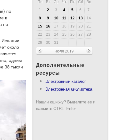
Пн
Вт
Ср
Чт
Пт
Сб
Вс
1
2
3
4
5
6
7
ия) по
ие в
8
9
10
11
12
13
14
а по
15
16
17
18
19
20
21
22
23
24
25
26
27
28
и Испании,
29
30
31
яет около
июля 2019
является
нно, одним
Дополнительные
ее 38 тысяч
ресурсы
Электронный каталог
Электронная библиотека
Нашли ошибку? Выделите ее и
нажмите CTRL+Enter