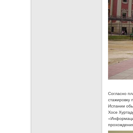
Согласно пл
стажировку 
Испании обы
Хосе Хуртад
«Информацио
прохождения