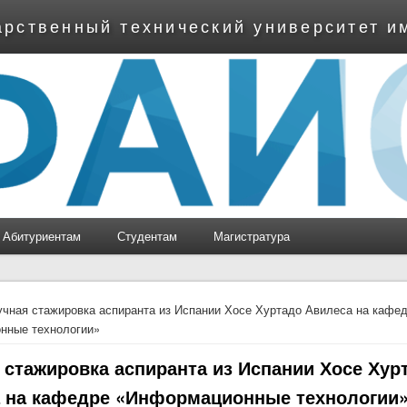
арственный технический университет и
Абитуриентам
Студентам
Магистратура
ь
чная стажировка аспиранта из Испании Хосе Хуртадо Авилеса на кафе
нные технологии»
 стажировка аспиранта из Испании Хосе Хур
 на кафедре «Информационные технологии