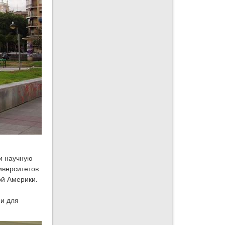
и научную
иверситетов
ой Америки.
ии для