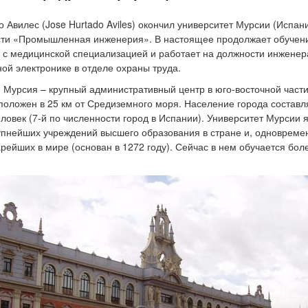
о Авилес (Jose Hurtado Aviles) окончил университет Мурсии (Испан
ти «Промышленная инженерия». В настоящее продолжает обучен
 с медицинской специализацией и работает на должности инженер
й электронике в отделе охраны труда.
, Мурсия – крупный административный центр в юго-восточной част
положен в 25 км от Средиземного моря. Население города составл
еловек (7-й по численности город в Испании). Университет Мурсии 
упнейших учреждений высшего образования в стране и, одновреме
арейших в мире (основан в 1272 году). Сейчас в нем обучается бол