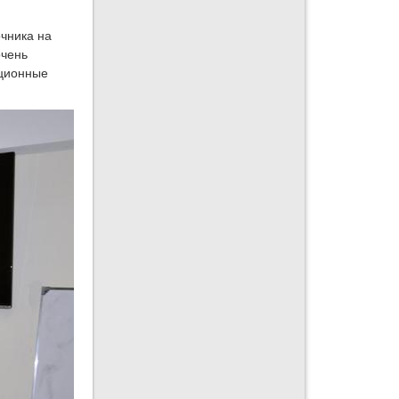
очника на
очень
ационные