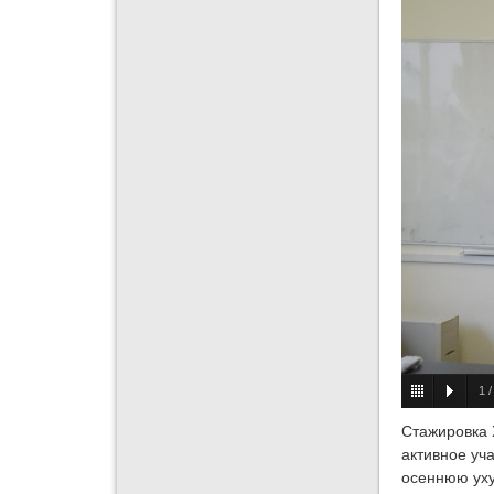
1
Стажировка 
активное уч
осеннюю уху