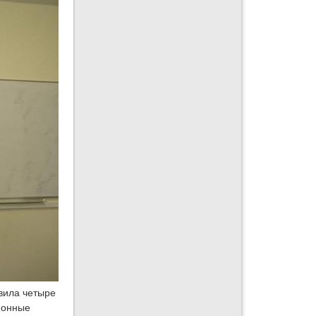
авила четыре
ионные