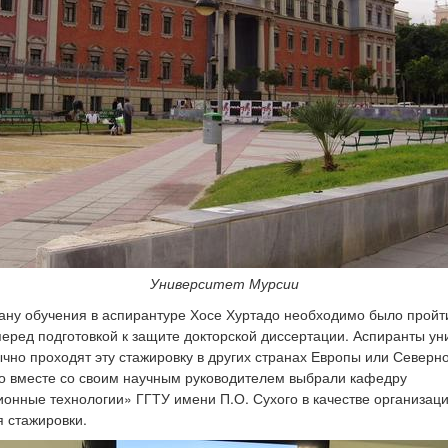
Университет Мурсии
ану обучения в аспирантуре Хосе Хуртадо необходимо было пройт
перед подготовкой к защите докторской диссертации. Аспиранты ун
чно проходят эту стажировку в других странах Европы или Северн
о вместе со своим научным руководителем выбрали кафедру
нные технологии» ГГТУ имени П.О. Сухого в качестве организац
 стажировки.