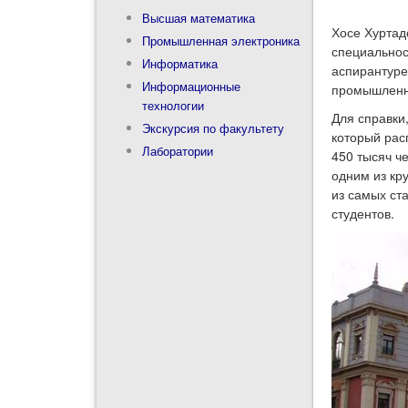
Высшая математика
Хосе Хуртад
Промышленная электроника
специальнос
Информатика
аспирантуре
Информационные
промышленно
технологии
Для справки
Экскурсия по факультету
который рас
Лаборатории
450 тысяч ч
одним из кр
из самых ст
студентов.