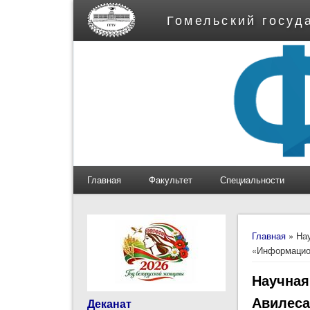
Гомельский госуд
Главная
Факультет
Специальности
Вы здес
Главная
» Нау
«Информацио
Научная
Авилеса
Деканат