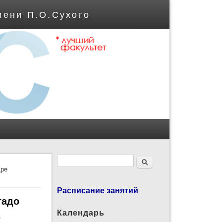
мени П.О.Сухого
Форма поиска
Поиск
дре
Расписание занятий
тадо
Календарь
»