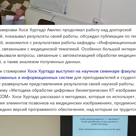
ажировки Хосе Хуртадо Авилес продолжал работу над докторской
й, показывал результаты своей работы, обсуждал публикации по т
й, знакомился с результатами работы кафедры «Информационны
, связанными с медицинской тематикой. Особенно большой интере
вызвали вопросы, связанные с автоматизацией обработки медицин
, а также анализом полученных данных.
и стажировки
Хосе Хуртадо выступил на научном семинаре факуль
рованных и информационных систем
для преподавателей и студент
с развернутым представлением результатов своей научной работы.
тему «Методика обработки цифровых биометрических КТ-изображе
OM» Хосе Хуртадо рассказал о методиках, которые он использует
ия элементов позвонков на медицинских изображениях, продемон
ледних версий программного обеспечения, над которым он трудитс