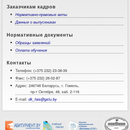
Заказчикам кадров
Нормативно-правовые акты
Данные о выпускниках
Нормативные документы
Образцы заявлений
Оплата обучения
Контакты
Телефон: (+375 232) 23-38-39
Факс: (+375 232) 26-02-87
Адрес: 246746 Беларусь, г. Гомель,
пр-т Октября, 48, каб. 2-116
E-mail:
dk_fais@gstu.by