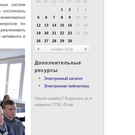
Пн
Вт
Ср
Чт
Пт
Сб
Вс
нных систем
1
2
3
4
о состоялось
 инженерных
5
6
7
8
9
10
11
вопросов по
12
13
14
15
16
17
18
 реализовать
19
20
21
22
23
24
25
 активного и
26
27
28
29
30
ноября 2018
Дополнительные
ресурсы
Электронный каталог
Электронная библиотека
Нашли ошибку? Выделите ее и
нажмите CTRL+Enter