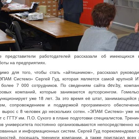
е представители работодателей рассказали об имеющихся 
боты на предприятиях.
димо для того, чтобы стать «айтишником», рассказал руководи
ЭПАМ Системз» Сергей Гуд, которая является самой крупной И
 более 7 000 сотрудников. По сведениям сайта dev.by, компан
ровых компаний, которые занимаются аутсорсингом. Гомель
нкционирует уже 18 лет. За это время её штат, занимающейся 
ием, сопровождением и поддержкой программного обеспечени
 вырос с 8 человек до нескольких сотен. «ЭПАМ Системз» уже н
т с ГГТУ им. П.О. Сухого в плане подготовки специалистов. Трени
ов университета постоянно организовываются непосредственно н
ованных и информационных систем. Сергей Гуд порекомендовал 
дностей, посещать тренинги компании, а также пригласил все