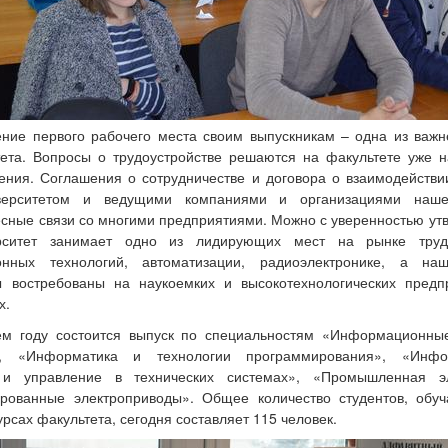
ние первого рабочего места своим выпускникам – одна из важ
ета. Вопросы о трудоустройстве решаются на факультете уже 
ения. Соглашения о сотрудничестве и договора о взаимодейств
верситетом и ведущими компаниями и организациями нашег
сные связи со многими предприятиями. Можно с уверенностью утв
рситет занимает одно из лидирующих мест на рынке тру
нных технологий, автоматизации, радиоэлектронике, а н
ы востребованы на наукоемких и высокотехнологических предп
х.
м году состоится выпуск по специальностям «Информационны
и», «Информатика и технологии программирования», «Инфо
 и управление в технических системах», «Промышленная эл
ированные электроприводы». Общее количество студентов, обу
урсах факультета, сегодня составляет 115 человек.