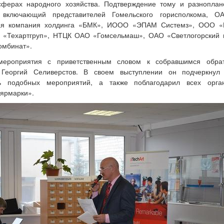
сферах народного хозяйства. Подтверждение тому и разноплан
, включающий представителей Гомельского горисполкома,
я компания холдинга «БМК», ИООО «ЭПАМ Системз», ООО «
 «Техартгруп», НТЦК ОАО «Гомсельмаш», ОАО «Светлогорский 
омбинат».
ероприятия с приветственным словом к собравшимся обра
 Георгий Селиверстов. В своем выступлении он подчеркнул
ть подобных мероприятий, а также поблагодарил всех орга
«ярмарки».