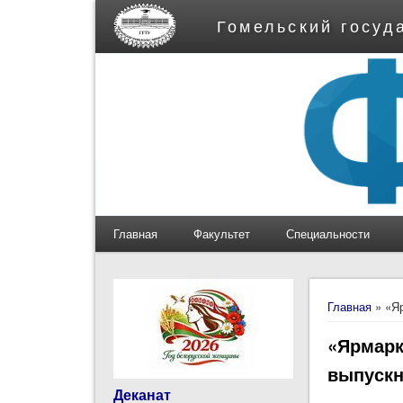
Гомельский госуд
Главная
Факультет
Специальности
Вы здес
Главная
» «Яр
«Ярмарк
выпускн
Деканат