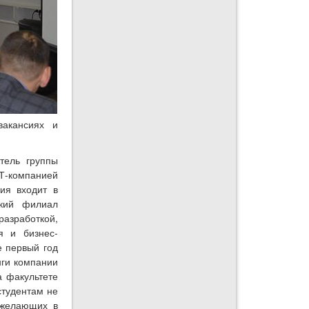
вакансиях и
тель группы
Т-компанией
ия входит в
ский филиал
разработкой,
я и бизнес-
е первый год
нги компании
а факультете
студентам не
х желающих в