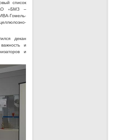
овый список
 ОАО «БМЗ –
ИВА-Гомель-
целлюлозно-
тился декан
 важность и
низаторов и