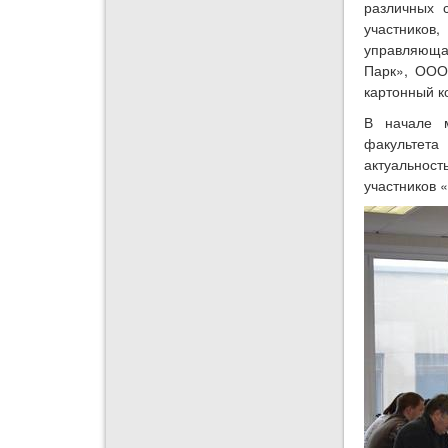
различных 
участников
управляюща
Парк», ООО
картонный к
В начале м
факультета
актуальнос
участников 