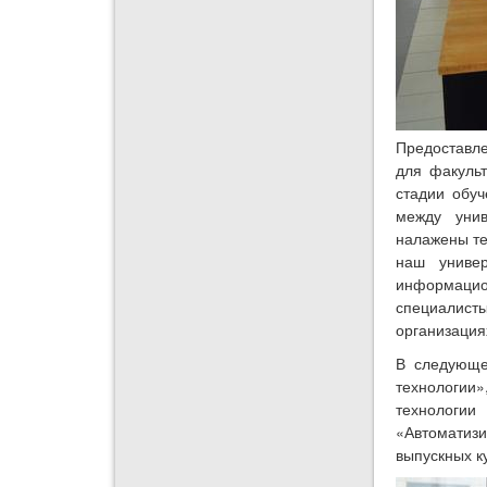
Предоставле
для факульт
стадии обуч
между уни
налажены те
наш униве
информацио
специалист
организация
В следующе
технологи
технологии
«Автоматиз
выпускных к