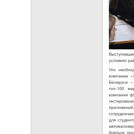
Выступивши
условиях ра
Что необхо
компании «
Беларуси –
топ-100 ми
компании фу
тестирован
приложений,
сотрудничае
для студент
автоматизир
бояться тру