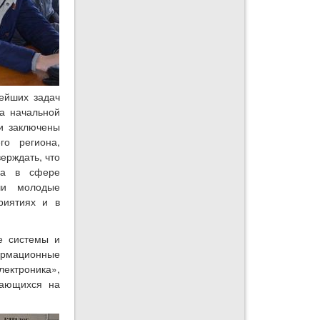
нейших задач
на начальной
ии заключены
о региона,
ерждать, что
да в сфере
аши молодые
риятиях и в
е системы и
рмационные
ектроника»,
чающихся на