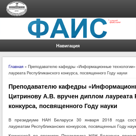
Навигация
Вы здесь
Главная
» Преподавателю кафедры «Информационные технологии» 
лауреата Республиканского конкурса, посвященного Году науки
Преподавателю кафедры «Информационн
Цитринову А.В. вручен диплом лауреата 
конкурса, посвященного Году науки
В президиуме НАН Беларуси 30 января 2018 года сост
лауреатам Республиканских конкурсов, посвященных Году наук
Комиссией по премиям Президиума НАН Беларуси присуж