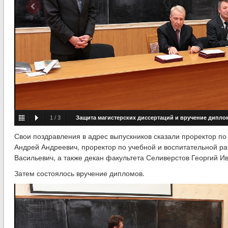
1
/
3
Защита магистерских диссертаций и вручение дипло
факультета автоматизированных и информационных систем
Свои поздравления в адрес выпускников сказали проректор по
Андрей Андреевич, проректор по учебной и воспитательной ра
Васильевич, а также декан факультета Селиверстов Георгий И
Затем состоялось вручение дипломов.