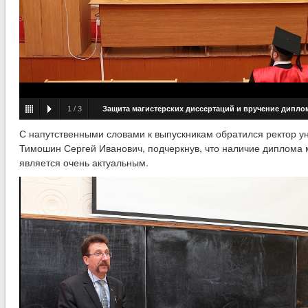
1
/
3
Защита магистерских диссертаций и вручение дипло
факультета автоматизированных и информационных систем
С напутственными словами к выпускникам обратился ректор у
Тимошин Сергей Иванович, подчеркнув, что наличие диплома 
является очень актуальным.