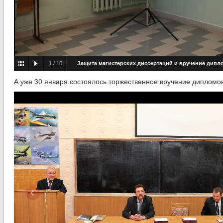
1
/
10
Защита магистерских диссертаций и вручение дипл
факультета автоматизированных и информационных систем
А уже 30 января состоялось торжественное вручение дипломо