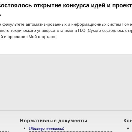
состоялось открытие конкурса идей и проек
»
а факультете автоматизированных и информационных систем Гоме
нного технического университета имени П.О. Сухого состоялось от
ей и проектов «Мой стартап».
о На факультете автоматизированных и информационных систем со
стартап»
Нормативные документы
Ко
Образцы заявлений