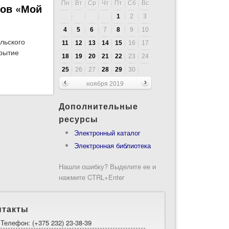
Пн
Вт
Ср
Чт
Пт
Сб
Вс
тов «Мой
1
2
3
4
5
6
7
8
9
10
льского
11
12
13
14
15
16
17
крытие
18
19
20
21
22
23
24
25
26
27
28
29
30
стоялось открытие конкурса идей и проектов «Мой
ноября 2019
Дополнительные
ресурсы
Электронный каталог
Электронная библиотека
Нашли ошибку? Выделите ее и
нажмите CTRL+Enter
нтакты
Телефон: (+375 232) 23-38-39