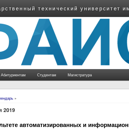
арственный технический университет и
Абитуриентам
Студентам
Магистратура
ь
лендарь
»
я 2019
льтете автоматизированных и информацио