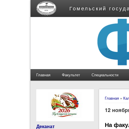
Гомельский госуд
Главная
Факультет
Специальности
Вы здес
Главная
»
Ка
12 ноябр
На факу
Деканат