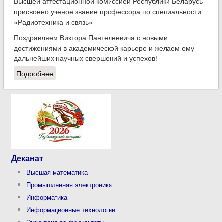
Высшей аттестационной комиссией Республики Беларусь
присвоено ученое звание профессора по специальности
«Радиотехника и связь»
Поздравляем Виктора Пантелеевича с новыми
достижениями в академической карьере и желаем ему
дальнейших научных свершений и успехов!
Подробнее
о Преподавателю ФАИС Виктору Пантелеевичу
Кудину присвоено ученое звание профессора
Деканат
Высшая математика
Промышленная электроника
Информатика
Информационные технологии
Экскурсия по факультету