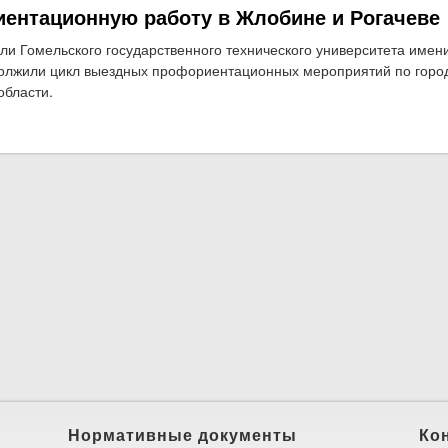
ентационную работу в Жлобине и Рогачеве
ли Гомельского государственного технического университета имен
олжили цикл выездных профориентационных мероприятий по горо
области.
о Представители ГГТУ им. П.О.Сухого провели профориентационну
Нормативные документы
Ко