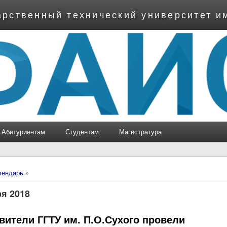
арственный технический университет и
Абитуриентам
Студентам
Магистратура
ь
лендарь
»
ря 2018
вители ГГТУ им. П.О.Сухого провели