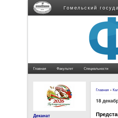
Гомельский госуд
Главная
Факультет
Специальности
Вы здес
Главная
»
Ка
18 декаб
Предста
Деканат