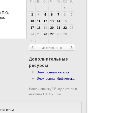
Пн
Вт
Ср
Чт
Пт
Сб
Вс
1
2
и П.О.
3
4
5
6
7
8
9
дам
10
11
12
13
14
15
16
17
18
19
20
21
22
23
ю работу в Жлобине и Рогачеве
24
25
26
27
28
29
30
31
декабря 2018
Дополнительные
ресурсы
Электронный каталог
Электронная библиотека
Нашли ошибку? Выделите ее и
нажмите CTRL+Enter
нтакты