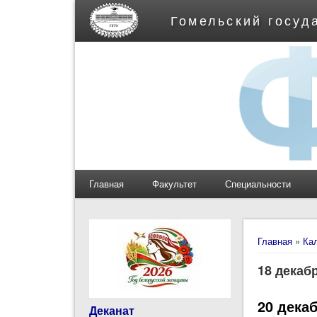
Гомельский госуд
Главная
Факультет
Специальности
Вы здес
Главная
»
Ка
18 декаб
20 дека
Деканат