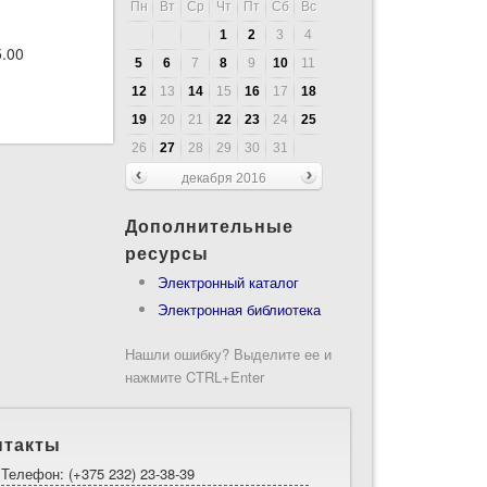
Пн
Вт
Ср
Чт
Пт
Сб
Вс
1
2
3
4
5.00
5
6
7
8
9
10
11
12
13
14
15
16
17
18
рованных и информационных систем
19
20
21
22
23
24
25
26
27
28
29
30
31
декабря 2016
Дополнительные
ресурсы
Электронный каталог
Электронная библиотека
Нашли ошибку? Выделите ее и
нажмите CTRL+Enter
нтакты
Телефон: (+375 232) 23-38-39