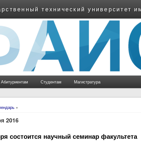
арственный технический университет и
Абитуриентам
Студентам
Магистратура
ь
лендарь
»
ря 2016
бря состоится научный семинар факультета