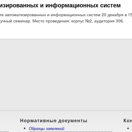
изированных и информационных систем
те автоматизированных и информационных систем 20 декабря в 1
аучный семинар. Место проведения: корпус №2, аудитория 306.
о 20 декабря состоится научный семинар факультета автоматизи
Нормативные документы
Ко
Образцы заявлений