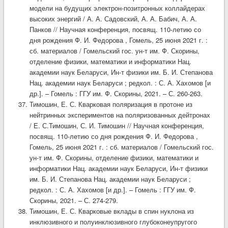
модели на будущих электрон-позитронных коллайдерах
высоких энергий / А. А. Садовский, А. А. Бабич, А. А.
Панков // Научная конференция, посвящ. 110-летию со
дня рождения Ф. И. Федорова , Гомель, 25 июня 2021 г. :
сб. материалов / Гомельский гос. ун-т им. Ф. Скорины,
отделение физики, математики и информатики Нац.
академии наук Беларуси, Ин-т физики им. Б. И. Степанова
Нац. академии наук Беларуси ; редкол. : С. А. Хахомов [и
др.]. – Гомель : ГГУ им. Ф. Скорины, 2021. – С. 260-263.
Тимошин, Е. С. Кварковая поляризация в протоне из
нейтринных экспериментов на поляризованных дейтронах
/ Е. С.Тимошин, С. И. Тимошин // Научная конференция,
посвящ. 110-летию со дня рождения Ф. И. Федорова ,
Гомель, 25 июня 2021 г. : сб. материалов / Гомельский гос.
ун-т им. Ф. Скорины, отделение физики, математики и
информатики Нац. академии наук Беларуси, Ин-т физики
им. Б. И. Степанова Нац. академии наук Беларуси ;
редкол. : С. А. Хахомов [и др.]. – Гомель : ГГУ им. Ф.
Скорины, 2021. – С. 274-279.
Тимошин, Е. С. Кварковые вклады в спин нуклона из
инклюзивного и полуинклюзивного глубоконеупругого