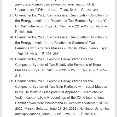
двухфермионной связанной системы масс / Ю. Д.
Черниченко // ЯФ. – 2022. – Т. 85, № 5. – С. 353–365.
Chernichenko, Yu.D. Semiclassical Quantization Condition for
the Energy Levels of a Relativistic Two-Fermion System / Yu.
D. Chernichenko // Phys. At. Nucl. – 2022. – Vol. 85, № 5. –
P. 488–499.
Chernichenko, Yu.D. Semiclassical Quantization Condition of
the Energy Levels for the Relativistic System of Two
Fermions with Arbitrary Masses // Nonlin. Phen. Compl. Syst.
– Vol. 25, № 3. – P. 276–285.
Chernichenko, Yu.D. Leptonic Decay Widths for the
Composite System of Two Relativistic Fermions of Equal
Masses // Phys. At. Nucl. – 2022. – Vol. 85, №. 2. – P. 205–
216.
Chernichenko, Yu.D. Leptonic Decay Widths for the
Composite System of Two Spin Particles with Equal Masses
in the Relativistic Quasipotential Approach / Chernichenko
Yu.D., Kaptari L.P. // Proceedings of the XXIX International
Seminar “Nonlinear Phenomena in Complex Systems”, NPCS-
2022, Minsk, Belarus, June 21–24, 2022 / Nonlinear Dynamics
and Applications, Minsk, 2022. – Vol. 28. – P. 92–103.