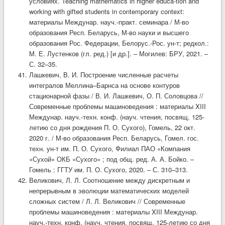
условиях. Teaching mathematics in higher educa-tion and
working with gifted students in contemporary context:
материалы Междунар. науч.-практ. семинара / М-во
образования Респ. Беларусь, М-во науки и высшего
образования Рос. Федерации, Белорус.-Рос. ун-т; редкол.:
М. Е. Лустенков (гл. ред.) [и др.]. – Могилев: БРУ, 2021. –
С. 32–35.
Лашкевич, В. И. Построение численные расчеты
интегралов Меллина–Барнса на основе контуров
стационарной фазы / В. И. Лашкевич, О. П. Соловцова //
Современные проблемы машиноведения : материалы XIII
Междунар. науч.-техн. конф. (науч. чтения, посвящ. 125-
летию со дня рождения П. О. Сухого), Гомель, 22 окт.
2020 г. / М-во образования Респ. Беларусь, Гомел. гос.
техн. ун-т им. П. О. Сухого, Филиал ПАО «Компания
«Сухой» ОКБ «Сухого» ; под общ. ред. А. А. Бойко. –
Гомель : ГГТУ им. П. О. Сухого, 2020. – С. 310–313.
Великович, Л. Л. Соотношение между дискретным и
непрерывным в эволюции математических моделей
сложных систем / Л. Л. Великович // Современные
проблемы машиноведения : материалы XIII Междунар.
науч.-техн. конф. (науч. чтения, посвящ. 125-летию со дня