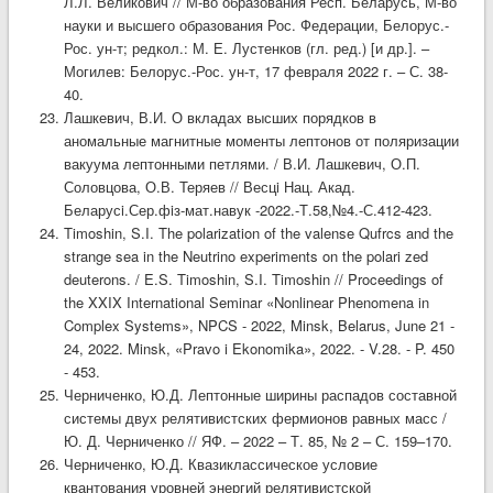
Л.Л. Великович // М-во образования Респ. Беларусь, М-во
науки и высшего образования Рос. Федерации, Белорус.-
Рос. ун-т; редкол.: М. Е. Лустенков (гл. ред.) [и др.]. –
Могилев: Белорус.-Рос. ун-т, 17 февраля 2022 г. – С. 38-
40.
Лашкевич, В.И. О вкладах высших порядков в
аномальные магнитные моменты лептонов от поляризации
вакуума лептонными петлями. / В.И. Лашкевич, О.П.
Соловцова, О.В. Теряев // Весцi Нац. Акад.
Беларусi.Сер.фiз-мат.навук -2022.-Т.58,№4.-С.412-423.
Timoshin, S.I. The polarization of the valense Qufrcs and the
strange sea in the Neutrino experiments on the polari zed
deuterons. / E.S. Timoshin, S.I. Timoshin // Proceedings of
the XXIX International Seminar «Nonlinear Phenomena in
Complex Systems», NPCS - 2022, Minsk, Belarus, June 21 -
24, 2022. Minsk, «Pravo i Ekonomika», 2022. - V.28. - P. 450
- 453.
Черниченко, Ю.Д. Лептонные ширины распадов составной
системы двух релятивистских фермионов равных масс /
Ю. Д. Черниченко // ЯФ. – 2022 – Т. 85, № 2 – С. 159–170.
Черниченко, Ю.Д. Квазиклассическое условие
квантования уровней энергий релятивистской