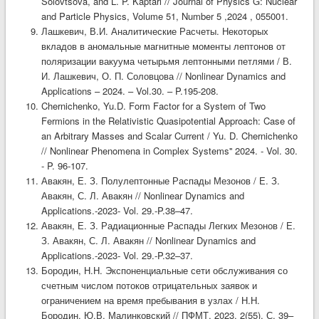
Solovtsova, and L. P. Kaptari // Journal of Physics G: Nuclear
and Particle Physics, Volume 51, Number 5 ,2024 , 055001.
Лашкевич, В.И. Аналитические Расчеты. Некоторых
вкладов в аномальные магнитные моменты лептонов от
поляризации вакуума четырьмя лептонными петлями / В.
И. Лашкевич, О. П. Соловцова // Nonlinear Dynamics and
Applications – 2024. – Vol.30. – P.195-208.
Chernichenko, Yu.D. Form Factor for a System of Two
Fermions in the Relativistic Quasipotential Approach: Case of
an Arbitrary Masses and Scalar Current / Yu. D. Chernichenko
// Nonlinear Phenomena in Complex Systems'' 2024. - Vol. 30.
- P. 96-107.
Авакян, Е. З. Полулептонные Распады Мезонов / Е. З.
Авакян, С. Л. Авакян // Nonlinear Dynamics and
Applications.-2023- Vol. 29.-P.38–47.
Авакян, Е. З. Радиационные Распады Легких Мезонов / Е.
З. Авакян, С. Л. Авакян // Nonlinear Dynamics and
Applications.-2023- Vol. 29.-P.32–37.
Бородин, Н.Н. Экспоненциальные сети обслуживания со
счетным числом потоков отрицательных заявок и
ограничением на время пребывания в узлах / Н.Н.
Бородин, Ю.В. Малинковский // ПФМТ, 2023, 2(55), С. 39–