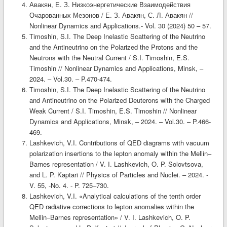
Авакян, Е. З. Низкоэнергетические Взаимодействия
Очарованных Мезонов / Е. З. Авакян, С. Л. Авакян //
Nonlinear Dynamics and Applications.- Vol. 30 (2024) 50 – 57.
Timoshin, S.I. The Deep Inelastic Scattering of the Neutrino
and the Antineutrino on the Polarized the Protons and the
Neutrons with the Neutral Current / S.I. Timoshin, E.S.
Timoshin // Nonlinear Dynamics and Applications, Minsk, –
2024. – Vol.30. – P.470-474.
Timoshin, S.I. The Deep Inelastic Scattering of the Neutrino
and Antineutrino on the Polarized Deuterons with the Charged
Weak Current / S.I. Timoshin, E.S. Timoshin // Nonlinear
Dynamics and Applications, Minsk, – 2024. – Vol.30. – P.466-
469.
Lashkevich, V.I. Contributions of QED diagrams with vacuum
polarization insertions to the lepton anomaly within the Mellin–
Barnes representation / V. I. Lashkevich, O. P. Solovtsova,
and L. P. Kaptari // Physics of Particles and Nuclei. – 2024. -
V. 55, -No. 4. - P. 725–730.
Lashkevich, V.I. «Analytical calculations of the tenth order
QED radiative corrections to lepton anomalies within the
Mellin–Barnes representation» / V. I. Lashkevich, O. P.