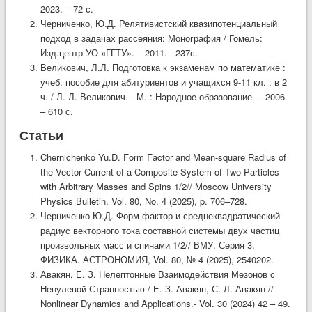
2023. – 72 с.
Черниченко, Ю.Д. Релятивистский квазипотенциальный
подход в задачах рассеяния: Монография / Гомель:
Изд.центр УО «ГГТУ». – 2011. - 237с.
Великович, Л.Л. Подготовка к экзаменам по математике :
учеб. пособие для абитуриентов и учащихся 9-11 кл. : в 2
ч. / Л. Л. Великович. - М. : Народное образование. – 2006.
– 610 с.
Статьи
Chernichenko Yu.D. Form Factor and Mean-square Radius of
the Vector Current of a Composite System of Two Particles
with Arbitrary Masses and Spins 1/2// Moscow University
Physics Bulletin, Vol. 80, No. 4 (2025), p. 706–728.
Черниченко Ю.Д. Форм-фактор и среднеквадратический
радиус векторного тока составной системы двух частиц
произвольных масс и спинами 1/2// ВМУ. Серия 3.
ФИЗИКА. АСТРОНОМИЯ, Vol. 80, № 4 (2025), 2540202.
Авакян, Е. З. Нелептонные Взаимодействия Мезонов с
Ненулевой Странностью / Е. З. Авакян, С. Л. Авакян //
Nonlinear Dynamics and Applications.- Vol. 30 (2024) 42 – 49.