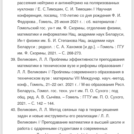
рассеяния нейтрино и антинейтрино на поляризованных
нуклонах / Е. С.Тимошин, С. И. Тимошин // Научная
конференция, посвящ. 110-летию со дня рождения Ф. И.
Федорова , Гомель, 25 июня 2021 г. : сб. материалов /
Гомельский гос. ун-т им. Ф. Скорины, отделение физики,
математики и информатики Нац. академии наук Беларуси,
Ин-т физики им. Б. И. Степанова Нац. академии наук
Беларуси ; редкол. : С. А. Хахомов [и др.]. – Гомель : ГГУ
им. Ф. Скорины, 2021. – С. 268-273.
Великович, Л. Л. Проблемы эффективности преподавания
математики в техническом вузе и реформы образования /
Л. Л. Великович // Проблемы современного образования в
техническом вузе : материалы VII Междунар. науч.-метод.
конф., Гомель, 21–22 окт. 2021 г. / М-во образования Респ.
Беларусь, Гомел. гос. техн. ун-т им. П. О. Сухого ; под
общ. ред. А. В. Сычёва. – Гомель : ГГТУ им. П. О. Сухого,
2021. – С. 142 – 144.
Великович, Л. Л. Метод связных пар в теории решения
задач и новые инструменты его реализации / Л. Л.
Великович // Преподавание математики в высшей школе и
работа с одаренными студентами в современных