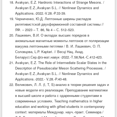
Avakyan, E.Z. Hardronic Interactions of Strange Mesons. /
Avakyan E.Z.,Avakyan S.L. // Nonlinear Dynamics and
Applications.-2022.-V.28.-P.33-39.
Черниченко, Ю.Д. Лептонные ширины распадов
релятивистской двухфермионной составной системы //
ЯФ. – 2023 – Т. 86, № 4 – С. 512–523.
Лашкевич, В.И. О вкладах высших порядков в
аномальные магнитные моменты лептонов от поляризации
вакуума лептонными петлями / В. И. Лашкевич, О. П.
Соловцова, L.P. Kaptari. // Весцi Нац. Акад.
Беларусi.Сер.фiз-мат.навук -2022.-Т.58,№4.-С.412-423.
Avakyan, E.Z. The Role of Intermediate Scalar States in the
Description of Pseudoscalar Meson Scattering Processes. /
Avakyan E.Z.,Avakyan S.L. // Nonlinear Dynamics and
Applications.-2022.- V.28.-P.40-48.
Великович, Л. Л. (I, T, S)-анализ в теории решения задач и
новые модели его реализации. Преподавание математики
в высшей школе и работа с одаренными студентами в
современных условиях. Teaching mathematics in higher
education and working with gifted students in contemporary
context: материалы Междунар. науч.-практ. Семинара /