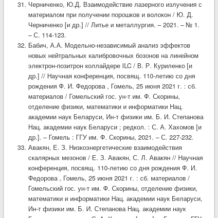
Черниченко, Ю.Д. Взаимодействие лазерного излучения с
материалом при получении порошков и волокон / Ю. Д.
Черниченко [и др.] // Литье и металлургия. – 2021. – № 1.
– С. 114-123.
Бабич, А.А. Модельно-независимый анализ эффектов
новых нейтральных калибровочных бозонов на линейном
электрон-позитрон коллайдере ILC / В. Р. Куриленко [и
др.] // Научная конференция, посвящ. 110-летию со дня
рождения Ф. И. Федорова , Гомель, 25 июня 2021 г. : сб.
материалов / Гомельский гос. ун-т им. Ф. Скорины,
отделение физики, математики и информатики Нац.
академии наук Беларуси, Ин-т физики им. Б. И. Степанова
Нац. академии наук Беларуси ; редкол. : С. А. Хахомов [и
др.]. – Гомель : ГГУ им. Ф. Скорины, 2021. – С. 227-232.
Авакян, Е. З. Низкоэнергетические взаимодействия
скалярных мезонов / Е. З. Авакян, С. Л. Авакян // Научная
конференция, посвящ. 110-летию со дня рождения Ф. И.
Федорова , Гомель, 25 июня 2021 г. : сб. материалов /
Гомельский гос. ун-т им. Ф. Скорины, отделение физики,
математики и информатики Нац. академии наук Беларуси,
Ин-т физики им. Б. И. Степанова Нац. академии наук