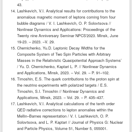
43.
Lashkevich, V.I. Analytical results for contributions to the
anomalous magnetic moment of leptons coming from four
bubble diagrams / V. I. Lashkevich, O. P. Solovtsova //
Nonlinear Dynamics and Applications: Proceedings of the
Twenty nine Anniversary Seminar NPCS'2023. Minsk, June
19-23. – 2023. –V. 29.
Chernichenko, Yu.D. Leptonic Decay Widths for the
Composite System of Two Spin Particles with Arbitrary
Masses in the Relativistic Quasipotential Approach Systems’
/ Yu. D. Chernichenko, Kaptari L. P. // Nonlinear Dynamics
and Applications, Minsk, 2023. – Vol. 29. – P. 91–102.
Timoshin, Е.S. The quark contributions to the proton spin at
the neutrino experiments with polarized targets / E.S.
Timoshin, S.I. Timoshin // Nonlinear Dynamics and
Applications, Minsk, 2023. – Vol. 29. – P. 435–437.
Lashkevich, V.I. Analytical calculations of the tenth order
QED radiative corrections to lepton anomalies within the
Mellin–Barnes representation / V. I. Lashkevich, O. P.
Solovtsova, and L. P. Kaptari // Journal of Physics G: Nuclear
and Particle Physics, Volume 51, Number 5, 055001.