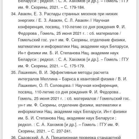
Беларуси ; редкол. : С. А. Хахомов [и др.]. – Гомель : ГГУ
им. Ф. Скорины, 2021. – С. 179-184.
Авакян, Е. З. Распады странных мезонов при низких
энергиях / Е. З. Авакян, С. Л. Авакян // Научная
конференция, посвящ. 110-летию со дня рождения Ф. И.
Федорова , Гомель, 25 июня 2021 г. : сб. материалов /
Гомельский гос. ун-т им. Ф. Скорины, отделение физики,
математики и информатики Нац. академии наук Беларуси,
Ин-т физики им. Б. И. Степанова Нац. академии наук
Беларуси ; редкол. : С. А. Хахомов [и др.]. – Гомель : ГГУ
им. Ф. Скорины, 2021. – С. 175-179.
Лашкевич, В. И. Эффективные методы расчета
интегралов Меллина – Барнса в квантовой физике / В. И.
Лашкевич, О. П. Соловцова // Научная конференция,
посвящ. 110-летию со дня рождения Ф. И. Федорова ,
Гомель, 25 июня 2021 г. : сб. материалов / Гомельский гос.
ун-т им. Ф. Скорины, отделение физики, математики и
информатики Нац. академии наук Беларуси, Ин-т физики
им. Б. И. Степанова Нац. академии наук Беларуси ;
редкол. : С. А. Хахомов [и др.]. – Гомель : ГГУ им. Ф.
Скорины, 2021. – С. 237-241.
Садовский, А. А. Прецизионная проверка стандартной