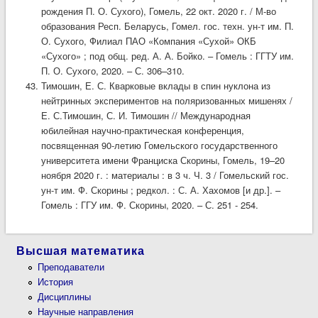
рождения П. О. Сухого), Гомель, 22 окт. 2020 г. / М-во
образования Респ. Беларусь, Гомел. гос. техн. ун-т им. П.
О. Сухого, Филиал ПАО «Компания «Сухой» ОКБ
«Сухого» ; под общ. ред. А. А. Бойко. – Гомель : ГГТУ им.
П. О. Сухого, 2020. – С. 306–310.
Тимошин, Е. С. Кварковые вклады в спин нуклона из
нейтринных экспериментов на поляризованных мишенях /
Е. С.Тимошин, С. И. Тимошин // Международная
юбилейная научно-практическая конференция,
посвященная 90-летию Гомельского государственного
университета имени Франциска Скорины, Гомель, 19–20
ноября 2020 г. : материалы : в 3 ч. Ч. 3 / Гомельский гос.
ун-т им. Ф. Скорины ; редкол. : С. А. Хахомов [и др.]. –
Гомель : ГГУ им. Ф. Скорины, 2020. – С. 251 - 254.
Высшая математика
Преподаватели
История
Дисциплины
Научные направления