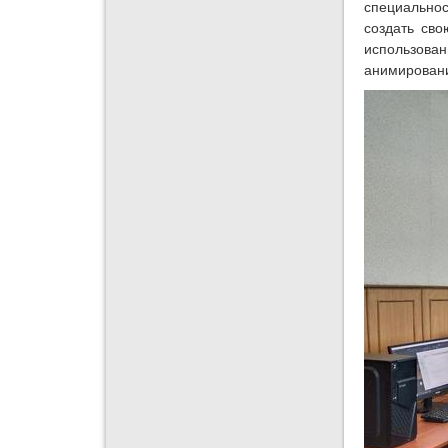
специально
создать сво
использован
анимировани