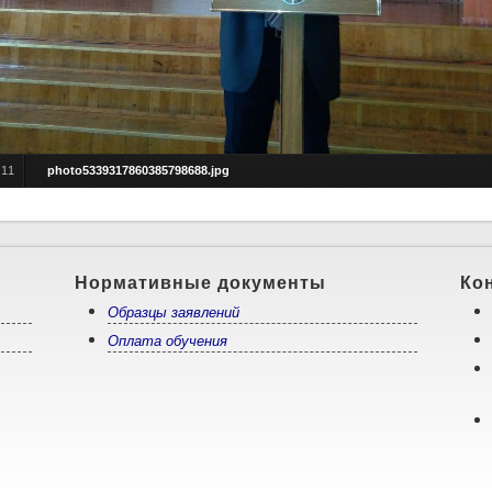
/
11
photo5339317860385798688.jpg
Нормативные документы
Ко
Образцы заявлений
Оплата обучения