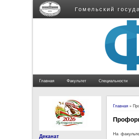
Гомельский госуд
Главная
Факультет
Специальности
Вы здес
Главная
» Пр
Профори
На факульт
Деканат