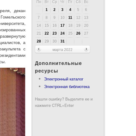
Пн
Вт
Ср
Чт
Пт
Сб
Вс
реля, декан
1
2
3
4
5
6
 Гомельского
7
8
9
10
11
12
13
ниверситета,
14
15
16
17
18
19
20
изированных
21
22
23
24
25
26
27
развернутую
28
29
30
31
иалистов, а
акультета с
марта 2022
резидентами
сы.
Дополнительные
ресурсы
Электронный каталог
Электронная библиотека
Нашли ошибку? Выделите ее и
нажмите CTRL+Enter