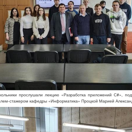
кольники прослушали лекцию «Разработка приложений С#», под
елем-стажером кафедры «Информатика» Процкой Марией Алексан