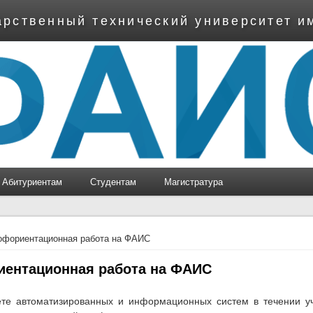
арственный технический университет и
Абитуриентам
Студентам
Магистратура
ь
офориентационная работа на ФАИС
ентационная работа на ФАИС
ете автоматизированных и информационных систем в течении уч