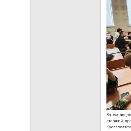
Затем доце
старший пре
Кроссплатфо