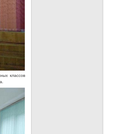
ных классов
а.