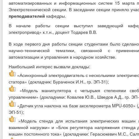
автоматизированных и информационных систем 15 марта 
Электротехнической секции. В заседании секции приняло уч
преподавателей
кафедры.
В начале работы секции выступил заведующий кафед
электропривод» к.т.н., доцент Тодарев В.В.
В ходе первого дня работы секции студентами было сделан
научно-технической тематики, связанной с применен
автоматизации и управления в народном хозяйстве.
Наибольший интерес вызвали доклады:
«Асинхронный электродвигатель с несколькими электриче
статора» (докладчик: Бураченок И.Н., гр. ЭП-31);
«Модель манипулятора с четырьмя степенями своб
управлением» (докладчики: Ковалев Ю.В., Шведов А.Д., гр. ЭП-
«Датчик угла наклона на базе акселерометра MPU-6050» (д
ЭП-51);
«Модель стенда для испытания электрических машин п
взаимной нагрузки» и «Блок регулятора напряжения стенда 
машин постоянного тока» (докладчики: Герасюкевич М.С., Салты