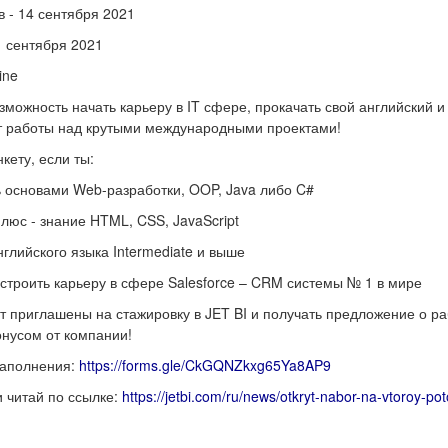
в - 14 сентября 2021
1 сентября 2021
ine
зможность начать карьеру в IT сфере, прокачать свой английский и
 работы над крутыми международными проектами!
кету, если ты:
основами Web-разработки, OOP, Java либо C#
люс - знание HTML, CSS, JavaScript
нглийского языка Intermediate и выше
строить карьеру в сфере Salesforce – CRM системы № 1 в мире
т приглашены на стажировку в JET BI и получать предложение о ра
нусом от компании!
заполнения:
https://forms.gle/CkGQNZkxg65Ya8AP9
 читай по ссылке:
https://jetbi.com/ru/news/otkryt-nabor-na-vtoroy-po