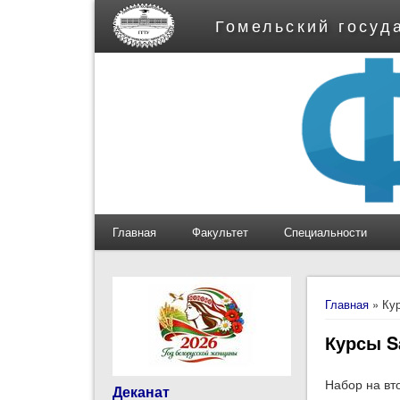
Гомельский госуд
Главная
Факультет
Специальности
Вы здес
Главная
» Кур
Курсы S
Набор на вто
Деканат