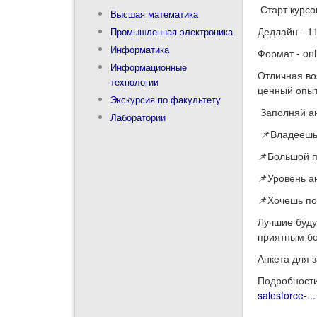
Старт курсо
Высшая математика
Дедлайн - 1
Промышленная электроника
Информатика
Формат - onl
Информационные
Отличная во
технологии
ценный опыт
Экскурсия по факультету
Заполняй ан
Лаборатории
📌Владеешь 
📌Большой п
📌Уровень а
📌Хочешь по
Лучшие буду
приятным бо
Анкета для 
Подробности
salesforce-...