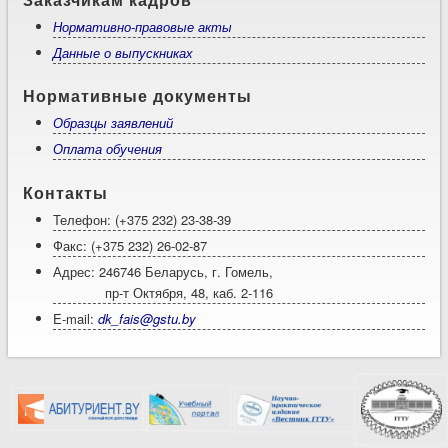
Нормативно-правовые акты
Данные о выпускниках
Нормативные документы
Образцы заявлений
Оплата обучения
Контакты
Телефон: (+375 232) 23-38-39
Факс: (+375 232) 26-02-87
Адрес: 246746 Беларусь, г. Гомель,
пр-т Октября, 48, каб. 2-116
E-mail:
dk_fais@gstu.by