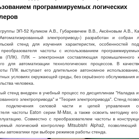
ьзованием программируемых логических
леров
группы ЭП-52 Куликом А.В., Губаревичем В.В., Аксёновым А.В., Ка
Автоматизированный электропривод») разработан и собран л
ельский стенд для изучения характеристик, особенностей по
 преобразователя частоты с использованием программируемых
ов (ПЛК). ПЛК – электронная составляющая промышленного к
ого для автоматизации технологических процессов. В качеств
оты ПЛК выступает его длительное автономное использование,
тных условиях окружающей среды, без серьёзного обслуживания и
льства человека.
ый стенд внедрен в учебный процесс по дисциплинам "Наладка и
ованного электропривода" и "Теория электропривода". Стенд позво
ти подключения силовой части и цепей управления со
теля частоты Eaton серии M-Max, а также освоить методику его
плуатацию. Совместно с преобразователем частоты в конструк
уемый логический контроллер Mitsubishi Alpha2, позволяющий 
мы автоматики при выборе режимов работы стенда.