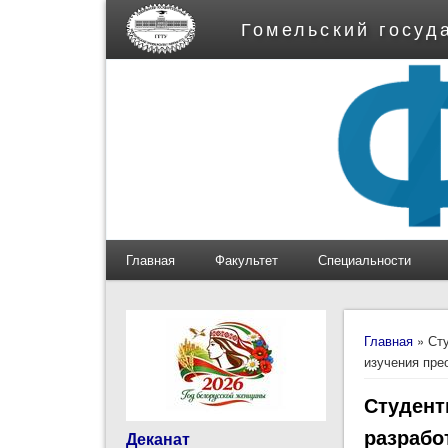
Гомельский госуд
Главная
Факультет
Специальности
Вы здес
Главная
» Ст
изучения пре
Студент
разрабо
Деканат