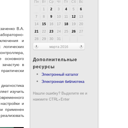
Пн
Вт
Ср
Чт
Пт
Сб
Вс
1
2
3
4
5
6
7
8
9
10
11
12
13
14
15
16
17
18
19
20
заченко В.А.
21
22
23
24
25
26
27
абораторно-
28
29
30
31
дключения и
 логических
марта 2016
онтроллера,
е основного
Дополнительные
 зачастую в
ресурсы
 практически
Электронный каталог
Электронная библиотека
 диагностика
ляет изучить
Нашли ошибку? Выделите ее и
временного
нажмите CTRL+Enter
 настройки и
ции применен
реализовать