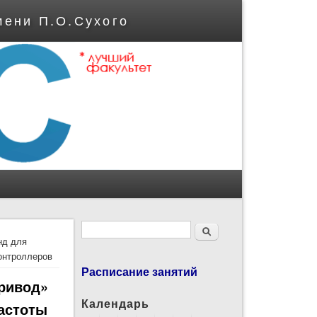
мени П.О.Сухого
Форма поиска
Поиск
нд для
онтроллеров
Расписание занятий
ривод»
Календарь
частоты