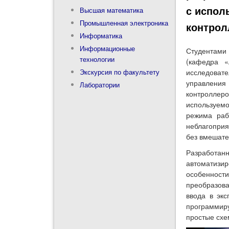
с испол
Высшая математика
Промышленная электроника
контрол
Информатика
Информационные
Студентами 
технологии
(кафедра «
Экскурсия по факультету
исследоват
управления
Лаборатории
контроллер
используем
режима раб
неблагоприя
без вмешате
Разработанн
автоматизир
особеннос
преобразова
ввода в экс
программир
простые схе