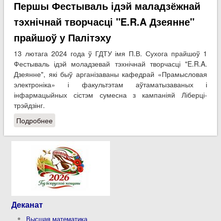
Першы Фестываль ідэй маладзёжнай
электроника, робототехника, автоматизация»
тэхнічнай творчасці "E.R.A Дзеянне"
прайшоў у Палітэху
13 лютага 2024 года ў ГДТУ імя П.В. Сухога прайшоў 1
Фестываль ідэй моладзевай тэхнічнай творчасці "E.R.A.
Дзеянне", які быў арганізаваны кафедрай «Прамысловая
электроніка» і факультэтам аўтаматызаваных і
інфармацыйных сістэм сумесна з кампаніяй Ліберці-
трэйдзінг.
Подробнее
о Першы Фестываль ідэй маладзёжнай тэхнічнай
творчасці "E.R.A Дзеянне" прайшоў у Палітэху
Деканат
Высшая математика