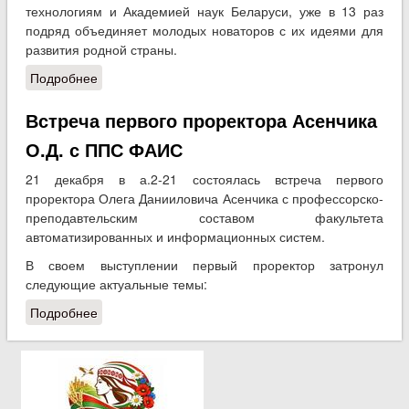
технологиям и Академией наук Беларуси, уже в 13 раз
подряд объединяет молодых новаторов с их идеями для
развития родной страны.
Подробнее
о ФАИС на республиканском проекте «100 идей
для Беларуси»
Встреча первого проректора Асенчика
О.Д. с ППС ФАИС
21 декабря в а.2-21 состоялась встреча первого
проректора Олега Данииловича Асенчика с профессорско-
преподавтельским составом факультета
автоматизированных и информационных систем.
В своем выступлении первый проректор затронул
следующие актуальные темы:
Подробнее
о Встреча первого проректора Асенчика О.Д. с
ППС ФАИС