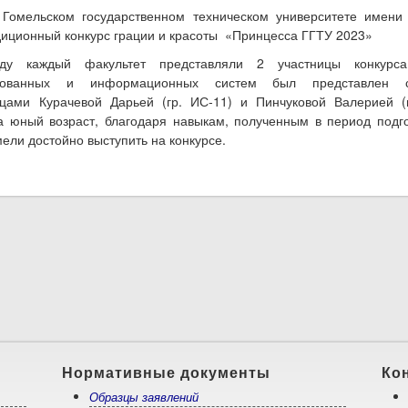
 Гомельском государственном техническом университете имени 
иционный конкурс грации и красоты «Принцесса ГГТУ 2023»
ду каждый факультет представляли 2 участницы конкурса.
ированных и информационных систем был представлен ст
ицами Курачевой Дарьей (гр. ИС-11) и Пинчуковой Валерией (г
 юный возраст, благодаря навыкам, полученным в период подг
мели достойно выступить на конкурсе.
о Принцесса ГГТУ 2023
Нормативные документы
Ко
Образцы заявлений