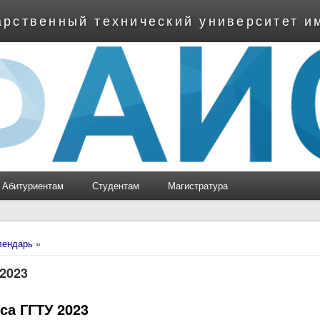
арственный технический университет и
Абитуриентам
Студентам
Магистратура
ь
лендарь
»
 2023
са ГГТУ 2023