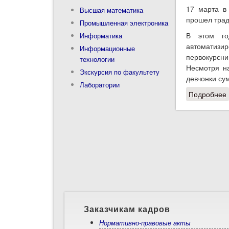
17 марта в
Высшая математика
прошел трад
Промышленная электроника
В этом го
Информатика
автоматиз
Информационные
первокурсн
технологии
Несмотря на
Экскурсия по факультету
девчонки су
Лаборатории
Подробнее
Заказчикам кадров
Нормативно-правовые акты