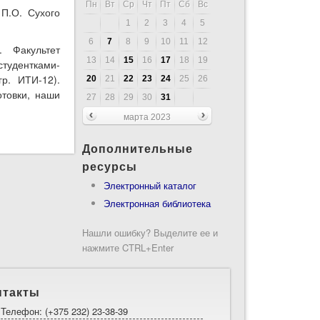
Пн
Вт
Ср
Чт
Пт
Сб
Вс
П.О. Сухого
1
2
3
4
5
6
7
8
9
10
11
12
 Факультет
13
14
15
16
17
18
19
удентками-
р. ИТИ-12).
20
21
22
23
24
25
26
отовки, наши
27
28
29
30
31
марта 2023
Дополнительные
ресурсы
Электронный каталог
Электронная библиотека
Нашли ошибку? Выделите ее и
нажмите CTRL+Enter
нтакты
Телефон: (+375 232) 23-38-39