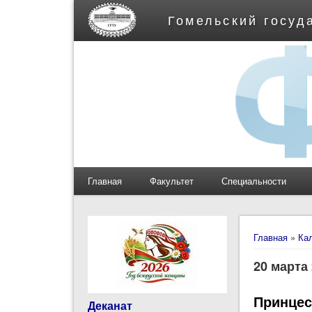
Гомельский госуд
Главная
Факультет
Специальности
Вы здес
Главная
»
Ка
20 марта
Принцес
Деканат