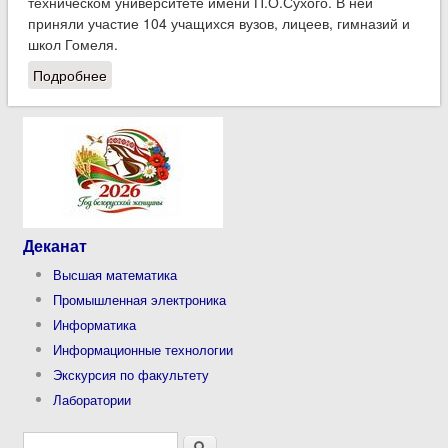
техническом университете имени П.О.Сухого. В ней
приняли участие 104 учащихся вузов, лицеев, гимназий и
школ Гомеля.
Подробнее
о В ГГТУ имени П.О.Сухого прошла XIII открытая
студенческая олимпиада по математике
Деканат
Высшая математика
Промышленная электроника
Информатика
Информационные технологии
Экскурсия по факультету
Лаборатории
Поиск