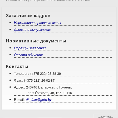
Заказчикам кадров
Нормативно-правовые акты
Данные о выпускниках
Нормативные документы
Образцы заявлений
Оплата обучения
Контакты
Телефон: (+375 232) 23-38-39
Факс: (+375 232) 26-02-87
Адрес: 246746 Беларусь, г. Гомель,
пр-т Октября, 48, каб. 2-116
E-mail:
dk_fais@gstu.by