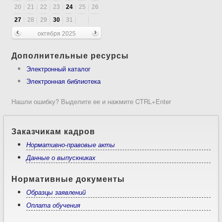
20
21
22
23
24
25
26
27
28
29
30
31
октября 2025
Дополнительные ресурсы
Электронный каталог
Электронная библиотека
Нашли ошибку? Выделите ее и нажмите CTRL+Enter
Заказчикам кадров
Нормативно-правовые акты
Данные о выпускниках
Нормативные документы
Образцы заявлений
Оплата обучения