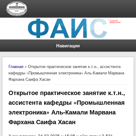
Навигация
Вы здесь
Главная
» Открытое практическое занятие к.т.н., ассистента
кафедры «Промышленная электроника» Аль-Камали Марвана
Фархана Саифа Хасан
Открытое практическое занятие к.т.н.,
ассистента кафедры «Промышленная
электроника» Аль-Камали Марвана
Фархана Саифа Хасан
У панядзелак, 24.02.2025 у 15:05 у аўдыторыі 2-531