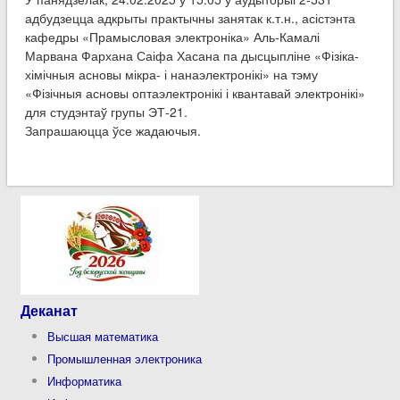
адбудзецца адкрыты практычны занятак к.т.н., асістэнта
кафедры «Прамысловая электроніка» Аль-Камалі
Марвана Фархана Саіфа Хасана па дысцыпліне «Фізіка-
хімічныя асновы мікра- і нанаэлектронікі» на тэму
«Фізічныя асновы оптаэлектронікі і квантавай электронікі»
для студэнтаў групы ЭТ-21.
Запрашаюцца ўсе жадаючыя.
Деканат
Высшая математика
Промышленная электроника
Информатика