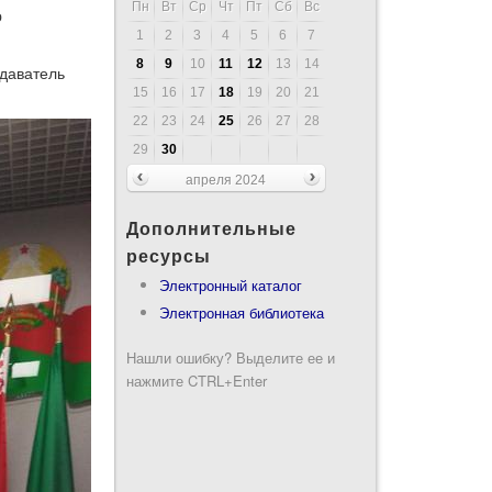
Пн
Вт
Ср
Чт
Пт
Сб
Вс
p
1
2
3
4
5
6
7
8
9
10
11
12
13
14
одаватель
15
16
17
18
19
20
21
22
23
24
25
26
27
28
29
30
апреля 2024
Дополнительные
ресурсы
Электронный каталог
Электронная библиотека
Нашли ошибку? Выделите ее и
нажмите CTRL+Enter