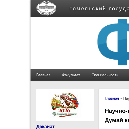
Гомельский госуд
Главная
Факультет
Специальности
Вы здес
Главная
» Нау
Научно-
Думай к
Деканат