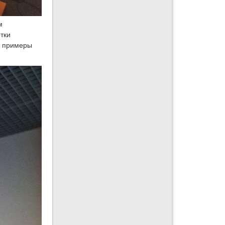
м
тки
ы примеры