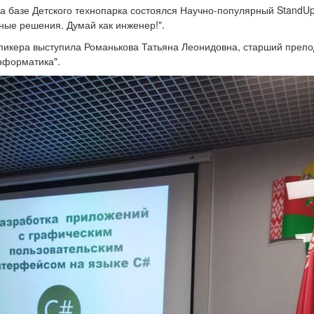
на базе Детского технопарка состоялся Научно-популярный StandU
ные решения. Думай как инженер!".
спикера выступила Романькова Татьяна Леонидовна, старший преп
нформатика".