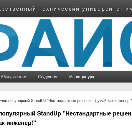
арственный технический университет и
Абитуриентам
Студентам
Магистратура
ь
чно-популярный StandUp "Нестандартные решения. Думай как инженер!
популярный StandUp "Нестандартные решен
ак инженер!"