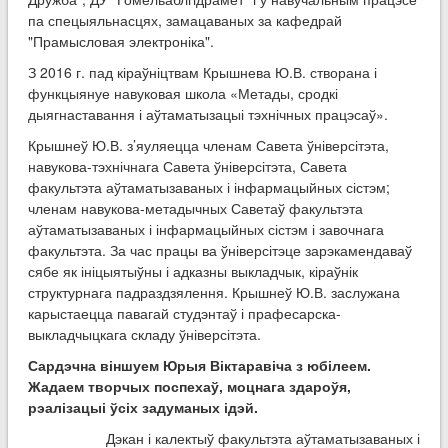
па спецыяльнасцях, замацаваных за кафедрай
"Прамысловая электроніка".
З 2016 г. пад кіраўніцтвам Крышнева Ю.В. створана і
функцыянуе навуковая школа «Метады, сродкі
дыягнаставання і аўтаматызацыі тэхнічных працэсаў».
Крышнеў Ю.В. з’яуляецца членам Савета ўніверсітэта,
навукова-тэхнічнага Савета ўніверсітэта, Савета
факультэта аўтаматызаваных і інфармацыйных сістэм;
членам навукова-метадычных Саветаў факультэта
аўтаматызаваных і інфармацыйных сістэм і завочнага
факультэта. За час працы ва ўніверсітэце зарэкамендаваў
сябе як ініцыятыўны і адказны выкладчык, кіраўнік
структурнага падраздзялення. Крышнеў Ю.В. заслужана
карыстаецца павагай студэнтаў і прафесарска-
выкладчыцкага складу ўніверсітэта.
Сардэчна віншуем Юрыя Віктаравіча з юбілеем.
Жадаем творчых поспехаў, моцнага здароўя,
рэалізацыі ўсіх задуманых ідэй.
Дэкан і калектыў факультэта аўтаматызаваных і