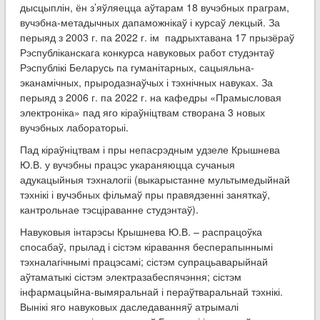
дысцыплін, ён з’яўляецца аўтарам 18 вучэбных праграм,
вучэбна-метадычных дапаможнікаў і курсаў лекцый. За
перыяд з 2003 г. па 2022 г. ім падрыхтавана 17 прызёраў
Рэспубліканскага конкурса навуковых работ студэнтаў
Рэспублікі Беларусь па гуманітарных, сацыяльна-
эканамічных, прыродазнаўчых і тэхнічных навуках. За
перыяд з 2006 г. па 2022 г. на кафедры «Прамысловая
электроніка» пад яго кіраўніцтвам створана 3 новых
вучэбных лабораторыі.
Пад кіраўніцтвам і пры непасрэдным удзеле Крышнева
Ю.В. у вучэбны працэс укараняюцца сучаныя
адукацыйныя тэхналогіі (выкарыстанне мультымедыйнай
тэхнікі і вучэбных фільмаў пры правядзенні заняткаў,
кантрольнае тэсціраванне студэнтаў).
Навуковыя інтарэсы Крышнева Ю.В. – распрацоўка
спосабаў, прылад і сістэм кіравання бесперапыннымі
тэхналагічнымі працэсамі; сістэм супрацьаварыйнай
аўтаматыкі сістэм электразабеспячэння; сістэм
інфармацыйна-вымяральнай і пераўтваральнай тэхнікі.
Вынікі яго навуковых даследаванняў атрымалі