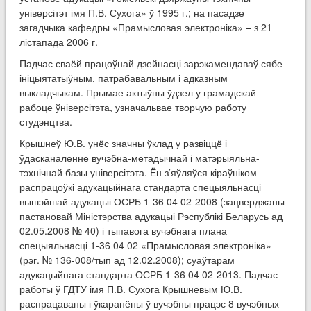
універсітэт імя П.В. Сухога» ў 1995 г.; на пасадзе
загадчыка кафедры «Прамысловая электроніка» – з 21
лістапада 2006 г.
Падчас сваёй працоўнай дзейнасці зарэкамендаваў сябе
ініцыятатыўным, патрабавальным і адказным
выкладчыкам. Прымае актыўны ўдзел у грамадскай
рабоце ўніверсітэта, узначальвае творчую работу
студэнцтва.
Крышнеў Ю.В. унёс значны ўклад у развіццё і
ўдасканаленне вучэбна-метадычнай і матэрыяльна-
тэхнічнай базы універсітэта. Ён з’яўляўся кіраўніком
распрацоўкі адукацыйнага стандарта спецыяльнасці
вышэйшай адукацыі ОСРБ 1-36 04 02-2008 (зацверджаны
пастановай Міністэрства адукацыі Рэспублікі Беларусь ад
02.05.2008 № 40) і тыпавога вучэбнага плана
спецыяльнасці 1-36 04 02 «Прамысловая электроніка»
(рэг. № 136-008/тып ад 12.02.2008); суаўтарам
адукацыйнага стандарта ОСРБ 1-36 04 02-2013. Падчас
работы ў ГДТУ імя П.В. Сухога Крышневым Ю.В.
распрацаваны і ўкаранёны ў вучэбны працэс 8 вучэбных