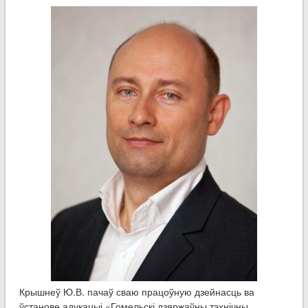
Крышнеў Ю.В. пачаў сваю працоўную дзейнасць ва
ўстанове адукацыі «Гомельскі дзяржаўны тэхнічны