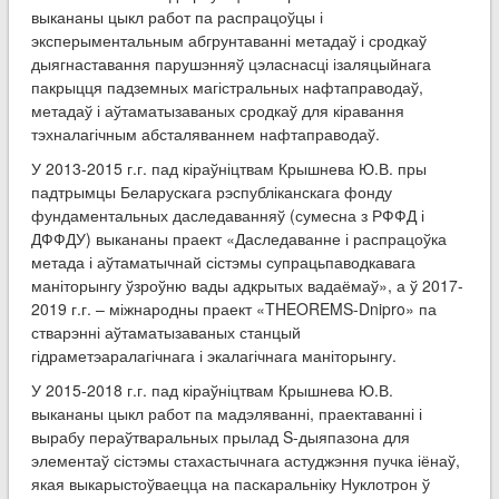
выкананы цыкл работ па распрацоўцы і
эксперыментальным абгрунтаванні метадаў і сродкаў
дыягнаставання парушэнняў цэласнасці ізаляцыйнага
пакрыцця падземных магістральных нафтаправодаў,
метадаў і аўтаматызаваных сродкаў для кіравання
тэхналагічным абсталяваннем нафтаправодаў.
У 2013-2015 г.г. пад кіраўніцтвам Крышнева Ю.В. пры
падтрымцы Беларускага рэспубліканскага фонду
фундаментальных даследаванняў (сумесна з РФФД і
ДФФДУ) выкананы праект «Даследаванне і распрацоўка
метада і аўтаматычнай сістэмы супрацьпаводкавага
маніторынгу ўзроўню вады адкрытых вадаёмаў», а ў 2017-
2019 г.г. – міжнародны праект «THEOREMS-Dnipro» па
стварэнні аўтаматызаваных станцый
гідраметэаралагічнага і экалагічнага маніторынгу.
У 2015-2018 г.г. пад кіраўніцтвам Крышнева Ю.В.
выкананы цыкл работ па мадэляванні, праектаванні і
вырабу пераўтваральных прылад S-дыяпазона для
элементаў сістэмы стахастычнага астуджэння пучка іёнаў,
якая выкарыстоўваецца на паскаральніку Нуклотрон ў