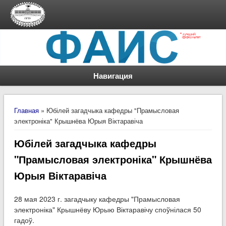
Навигация
Вы здесь
Главная
» Юбілей загадчыка кафедры "Прамысловая
электроніка" Крышнёва Юрыя Віктаравіча
Юбілей загадчыка кафедры
"Прамысловая электроніка" Крышнёва
Юрыя Віктаравіча
28 мая 2023 г. загадчыку кафедры "Прамысловая
электроніка" Крышнёву Юрыю Віктаравічу споўнілася 50
гадоў.