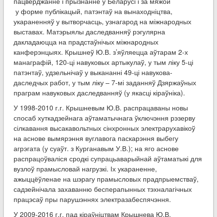
пацверджанне і прызнанне ў Беларусі і за мяжой
у форме публікацый, патэнтаў на вынаходніцтва,
укараненняў у вытворчасць, узнагарод на міжнародных
выставах. Матэрыялы даследванняў рэгулярна
дакладаюцца на прадстаўнічых міжнародных
канферэнцыях. Крышнеў Ю.В. з’яўляецца аўтарам 2-х
манаграфій, 120-ці навуковых артыкулаў, у тым ліку 5-ці
патэнтаў, удзельнічаў у выкананні 49-ці навукова-
даследчых работ, у тым ліку – 7-мі заданняў Дзяржаўных
праграм навуковых даследванняў (у якасці кіраўніка).
У 1998-2010 г.г. Крышневым Ю.В. распрацаваны новы
спосаб хуткадзейнага аўтаматычнага ўключэння рэзерву
сілкавання высакавольтных сінхронных электрарухавікоў
на аснове вымярэння вуглавога паскарэння выбегу
агрэгата (у суаўт. з Курганавым У.В.); на яго аснове
распрацоўваліся сродкі супрацьаварыйнай аўтаматыкі для
вузлоў прамысловай нагрузкі. Іх укараненне,
ажыццёўленае на шэрагу прамысловых прадпрыемстваў,
садзейнічала захаванню бесперапынных тэхналагічных
працэсаў пры парушэннях электразабеспячэння.
У 2009-2016 г.г. пад кіраўніцтвам Крышнева Ю.В.