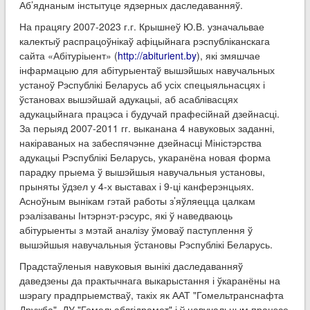
Аб’яднаным інстытуце ядзерных даследаванняў.
На працягу 2007-2023 г.г. Крышнеў Ю.В. узначальвае
калектыў распрацоўнікаў афіцыйнага рэспубліканскага
сайта «Абітуріыент» (
http://abiturient.by
), які змяшчае
інфармацыю для абітурыентаў вышэйшых навучальных
устаноў Рэспублікі Беларусь аб усіх спецыяльнасцях і
ўстановах вышэйшай адукацыі, аб асаблівасцях
адукацыйнага працэса і будучай прафесійнай дзейнасці.
За перыяд 2007-2011 гг. выканана 4 навуковых заданні,
накіраваных на забеспячэнне дзейнасці Міністэрства
адукацыі Рэспублікі Беларусь, укаранёна новая форма
парадку прыема ў вышэйшыя навучальныя установы,
прыняты ўдзел у 4-х выставах і 9-ці канферэнцыях.
Асноўным вынікам гэтай работы з’яўляецца цалкам
рэалізаваны Інтэрнэт-рэсурс, які ў наведваюць
абітурыенты з мэтай аналізу ўмоваў паступлення ў
вышэйшыя навучальныя ўстановы Рэспублікі Беларусь.
Прадстаўленыя навуковыя вынікі даследаванняў
даведзены да практычнага выкарыстання і ўкаранёны на
шэрагу прадпрыемстваў, такіх як ААТ "Гомельтранснафта
Дружба", ДУ "Гомельаблгідрамет" і ў навучальным працэсе