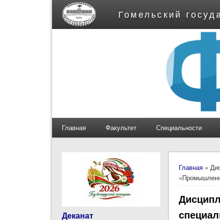
Гомельский госуд
Главная
Факультет
Специальности
Вы здес
Главная
» Дис
«Промышленн
Дисципл
специал
Деканат