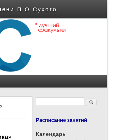
мени П.О.Сухого
Форма поиска
Поиск
2
Расписание занятий
Календарь
ика»