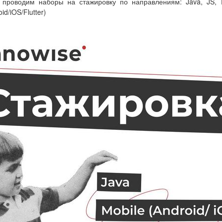
проводим наборы на стажировку по направлениям: Java, JS, P
id/iOS/Flutter)