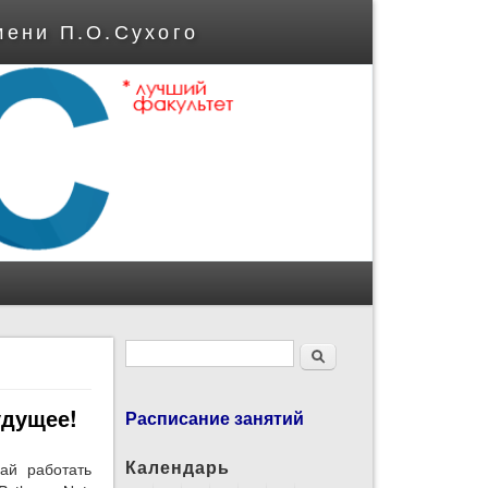
мени П.О.Сухого
Форма поиска
Поиск
удущее!
Расписание занятий
Календарь
ай работать