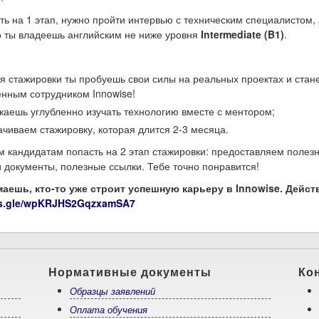
ть на 1 этап, нужно пройти интервью с техническим специалистом, 
то ты владеешь английским не ниже уровня
Intermediate (B1)
.
я стажировки ты пробуешь свои силы на реальных проектах и стан
нным сотрудником Innowise!
аешь углубленно изучать технологию вместе с ментором;
чиваем стажировку, которая длится 2-3 месяца.
 кандидатам попасть на 2 этап стажировки: предоставляем полез
 документы, полезные ссылки. Тебе точно понравится!
маешь, кто-то уже строит успешную карьеру в Innowise. Дейст
rms.gle/wpKRJHS2GqzxamSA7
Нормативные документы
Ко
Образцы заявлений
Оплата обучения