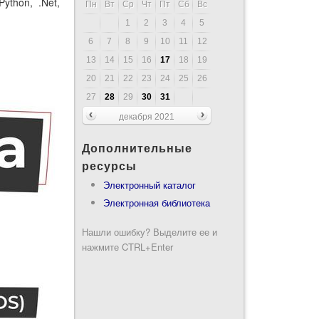
ython, .Net,
Пн
Вт
Ср
Чт
Пт
Сб
Вс
1
2
3
4
5
6
7
8
9
10
11
12
13
14
15
16
17
18
19
20
21
22
23
24
25
26
27
28
29
30
31
декабря 2021
Дополнительные
ресурсы
Электронный каталог
Электронная библиотека
Нашли ошибку? Выделите ее и
нажмите CTRL+Enter