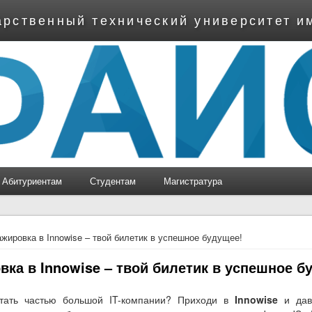
арственный технический университет и
Абитуриентам
Студентам
Магистратура
ь
жировка в Innowise – твой билетик в успешное будущее!
вка в Innowise – твой билетик в успешное б
тать частью большой IT-компании? Приходи в
Innowise
и дав