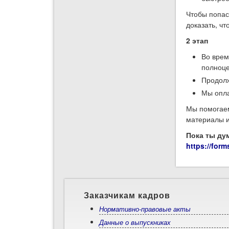
Чтобы попас
доказать, ч
2 этап
Во врем
полноце
Продолж
Мы опла
Мы помогаем
материалы и
Пока ты ду
https://fo
Заказчикам кадров
Нормативно-правовые акты
Данные о выпускниках