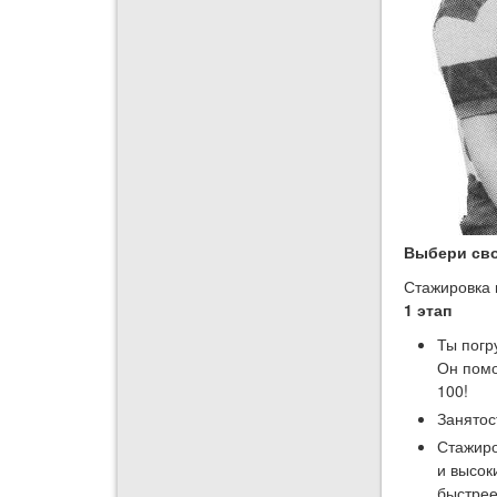
Выбери св
Стажировка 
1 этап
Ты погр
Он помо
100!
Занятос
Стажиро
и высок
быстрее