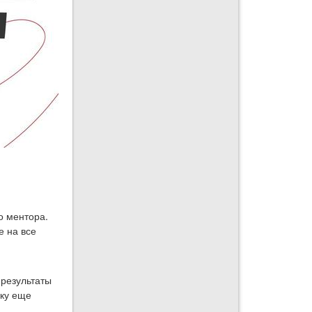
о ментора.
е на все
 результаты
вку еще