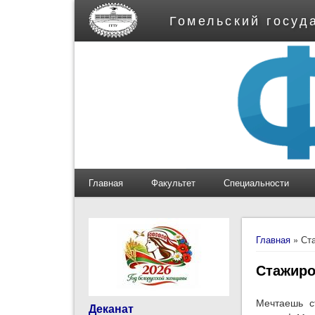
Гомельский госуд
Главная
Факультет
Специальности
Вы здес
Главная
» Ста
Стажиро
Мечтаешь с
Деканат