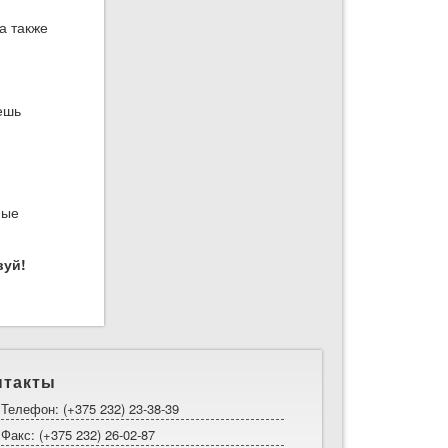
а также
ешь
ные
вуй!
нтакты
Телефон: (+375 232) 23-38-39
Факс: (+375 232) 26-02-87