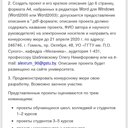
2. Создать проект и его краткое описание (до 6 страниц
формата А4, набранных в редакторе Word для Windows
(Word2000 или Word2003); допускается предоставление
описания в *.pdf-формате; описание проекта должно
содержать название проекта, ФИО автора и научного
руководителя) на электронном носителе и направить его
конкурсному жюри до 21 апреля 2020 г. по адресу:
246746, г. Гомель, пр. Октября, 48, УО «ГГТУ им. П.О.
Сухого», кафедра «Механика», аудитория 1-431,
профессору Шабловскому Олегу Никифоровичу или на e-
mail:
alexrum_90@gstu.by
. Описание проекта будет
размещено на сайте университета.
3. Продемонстрировать конкурсному жюри свою
разработку. Возможно заочное участие.
Представленные проекты оцениваются по трем
номинациям:
проекты обучающихся школ, колледжей и студентов
1–2 курсов
проекты студентов 3–5 курсов
проекты магистрантов и аспирантов