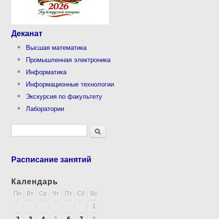
Деканат
Высшая математика
Промышленная электроника
Информатика
Информационные технологии
Экскурсия по факультету
Лаборатории
Форма поиска
Поиск
Расписание занятий
Календарь
Пн
Вт
Ср
Чт
Пт
Сб
Вс
1
2
3
4
5
6
7
8