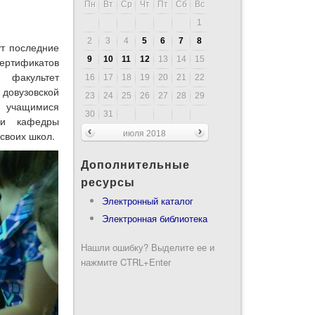
Пн
Вт
Ср
Чт
Пт
Сб
Вс
1
2
3
4
5
6
7
8
ут последние
9
10
11
12
13
14
15
ртификатов
 факультет
16
17
18
19
20
21
22
довузовской
23
24
25
26
27
28
29
с учащимися
30
31
ми кафедры
июля 2018
своих школ.
Дополнительные
ресурсы
Электронный каталог
Электронная библиотека
Нашли ошибку? Выделите ее и
нажмите CTRL+Enter