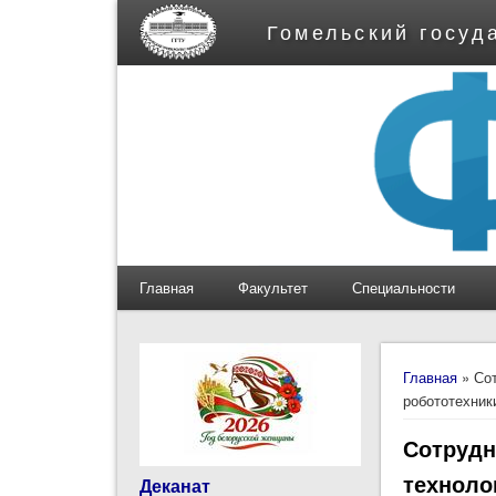
Гомельский госуд
Главная
Факультет
Специальности
Вы здес
Главная
» Сот
робототехник
Сотрудн
техноло
Деканат