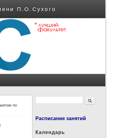
мени П.О.Сухого
Форма поиска
Поиск
анятие по
Расписание занятий
е
Календарь