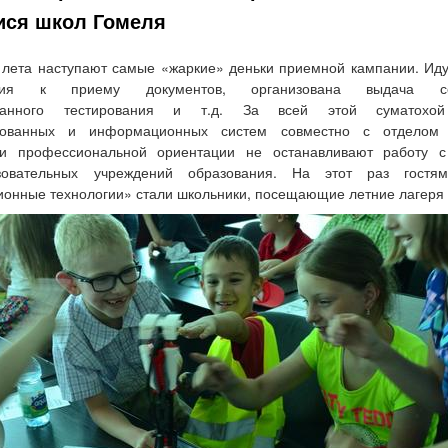
ся школ Гомеля
лета наступают самые «жаркие» деньки приемной кампании. Ид
ения к приему документов, организована выдача се
ованного тестирования и т.д. За всей этой суматохой
рованных и информационных систем совместно с отделом 
 и профессиональной ориентации не останавливают работу 
азовательных учреждений образования. На этот раз гостя
нные технологии» стали школьники, посещающие летние лагеря 