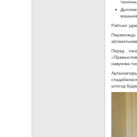
тэхнічны
Дыплом
машынаб
Рэйтынг удз
Пераможцы
аўтаматызав
Перад пач
«Прамыслова
навукова-тэ
Арганізатар
спадабалася
штогод будз