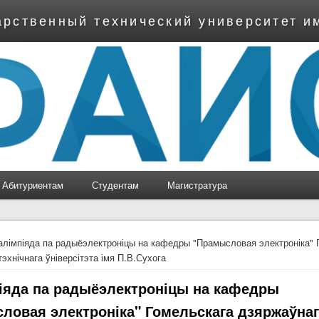
арственный технический университет и
Абитуриентам
Студентам
Магистратура
ь
алімпіяда па радыёэлектроніцы на кафедры "Прамысловая электроніка" 
эхнічнага ўніверсітэта імя П.В.Сухога
піяда па радыёэлектроніцы на кафедры
ловая электроніка" Гомельскага дзяржаўна