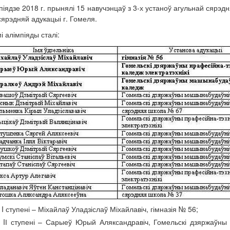
піядзе 2018 г. прынялі 15 навучэнцаў з 3-х устаноў агульнай сярэдн
сярэдняй адукацыі г. Гомеля.
 алімпіяды сталі:
I ступені – Міхайлаў Уладзіслаў Міхайлавіч, гімназія № 56;
IІ ступені – Сарыеў Юрый Аляксандравіч, Гомельскі дзяржаўны