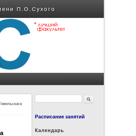
мени П.О.Сухого
Форма поиска
Поиск
Гомельскага
Расписание занятий
Календарь
га