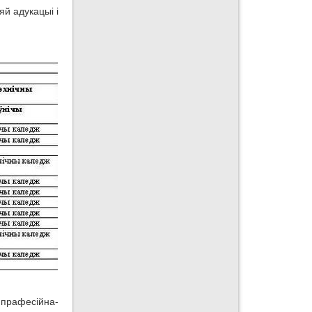
яй адукацыі і
 прафесійна-