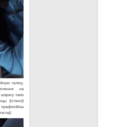
йную галіну,
уплення на
шэрагу такіх
энцы ўстаноў
 прафесійны
тэстаў.