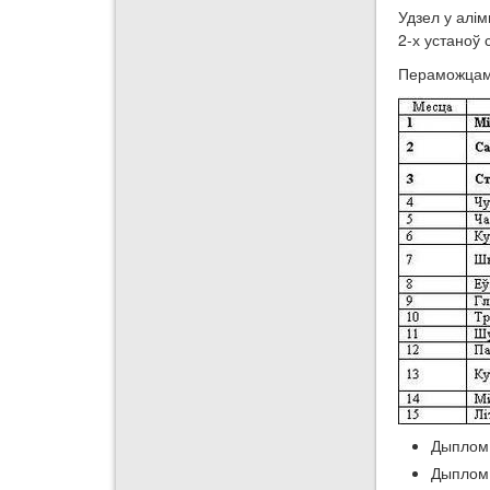
Удзел у алім
2-х устаноў 
Пераможцамі
Дыплом 
Дыплом 