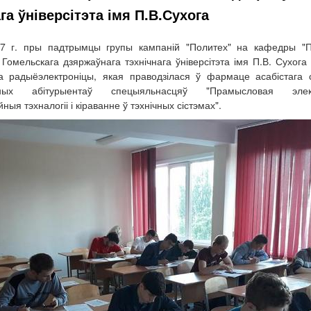
га ўніверсітэта імя П.В.Сухога
7 г. пры падтрымцы групы кампаній "Политех" на кафедры "
" Гомельскага дзяржаўнага тэхнічнага ўніверсітэта імя П.В. Сухога
а радыёэлектроніцы, якая праводзілася ў фармаце асабістага 
ьных абітурыентаў спецыяльнасцяў "Прамысловая элек
ыя тэхналогіі і кіраванне ў тэхнічных сістэмах".