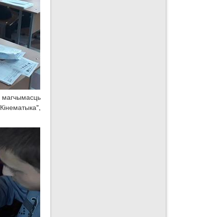
 магчымасць
Кінематыка",