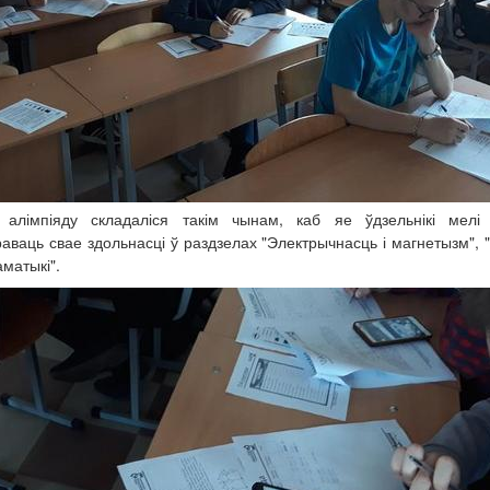
 алімпіяду складаліся такім чынам, каб яе ўдзельнікі мелі
аваць свае здольнасці ў раздзелах "Электрычнасць і магнетызм", "
матыкі".