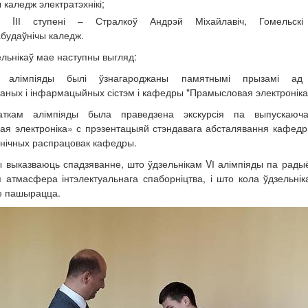
 каледж электратэхнікі;
 IІІ ступені – Стралкоў Андрэй Міхайлавіч, Гомельскі
удаўнічы каледж.
ельнікаў мае наступны выгляд:
 алімпіяды былі ўзнагароджаны памятнымі прызамі ад 
аных і інфармацыйных сістэм і кафедры "Прамысловая электроніка
аткам алімпіяды была праведзена экскурсія па выпускаюч
я электроніка» с прэзентацыяй стэндавага абсталявання кафедр
хнічных распрацовак кафедры.
ы выказваюць спадзяванне, што ўдзельнікам VІ алімпіяды па рады
 атмасфера інтэлектуальнага спаборніцтва, і што кола ўдзельнік
е пашырацца.