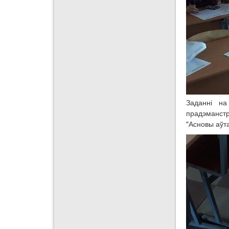
Заданні на
прадэманстр
"Асновы аўта