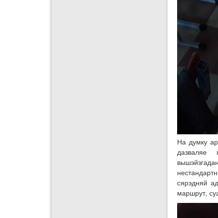
На думку ар
дазваляе 
вышэйзгадан
нестандартн
сярэдняй а
маршрут, су