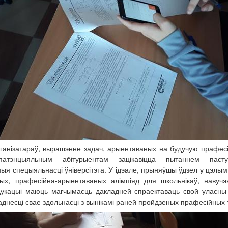
ганізатараў, вырашэнне задач, арыентаваных на будучую прафесі
патэнцыяльным абітурыентам зацікавіцца пытаннем паст
ыя спецыяльнасці ўніверсітэта. У ідэале, прыняўшы ўдзел у цэлым 
ых, прафесійна-арыентаваных алімпіяд для школьнікаў, навуч
дукацыі маюць магчымасць дакладней спраектаваць свой уласны
аднесці свае здольнасці з вынікамі раней пройдзеных прафесійных 