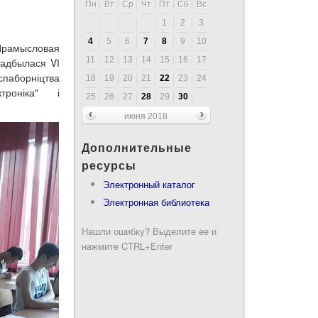
Пн
Вт
Ср
Чт
Пт
Сб
Вс
1
2
3
4
5
6
7
8
9
10
Прамысловая
11
12
13
14
15
16
17
 адбылася VІ
спаборніцтва
18
19
20
21
22
23
24
троніка" і
25
26
27
28
29
30
июня 2018
Дополнительные
ресурсы
Электронный каталог
Электронная библиотека
Нашли ошибку? Выделите ее и
нажмите CTRL+Enter