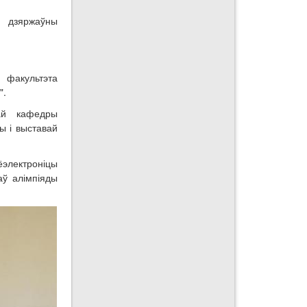
 дзяржаўны
факультэта
".
ай кафедры
ы і выставай
ёэлектроніцы
аў алімпіяды