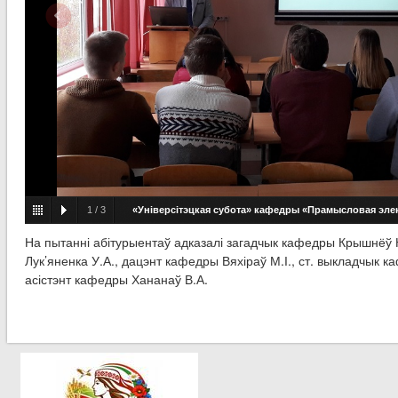
1
/
3
«Універсітэцкая субота» кафедры «Прамысловая эле
На пытанні абітурыентаў адказалі загадчык кафедры Крышнёў 
Лук’яненка У.А., дацэнт кафедры Вяхіраў М.І., ст. выкладчык к
асістэнт кафедры Хананаў В.А.