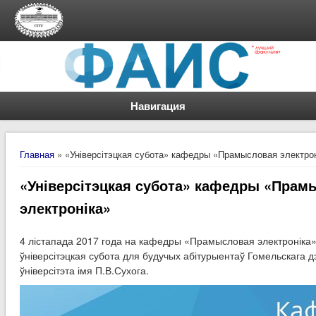
Навигация
Вы здесь
Главная
» «Універсітэцкая субота» кафедры «Прамысловая электрон
«Універсітэцкая субота» кафедры «Прам
электроніка»
4 лістапада 2017 года на кафедры «Прамысловая электроніка
ўніверсітэцкая субота для будучых абітурыентаў Гомельскага д
ўніверсітэта імя П.В.Сухога.