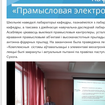
Школьнікі наведалі лабараторыі кафедры, пазнаёміліся з лаб
кафедры, а таксама з дзейнасцю навучальна-даследчай лаба
Асаблівую цікавасць выклікалі прамысловыя кантролеры, уста
кіравання прамысловымі аб’ектамі і высокачастотныя прылады
антэнна-фідарных прылад. На заканчэнне была праведзена ле
«Комплексныя сістэмы аўтаматызацыі з элементамі мехатронікі
лекцыі былі закрануты і актуальныя пытанні па правілах паступ
Сухога.