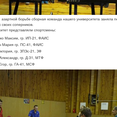
и азартной борьбе сборная команда нашего университета заняла п
х своих соперников.
итет представляли спортсмены:
ко Максим, гр. ИП-21, ФАИС
 Мария гр. ПС-41, ФАИС
ктория, гр. ЗПЭс-21, ЗФ
Александр, гр. Д-31, МТФ
Егор, гр. ГА-41, МСФ