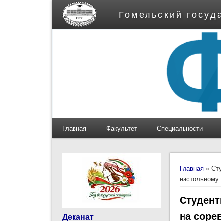
Гомельский госуд
Главная
Факультет
Специальности
Вы здес
Главная
» Сту
настольному 
Студент
на соре
Деканат