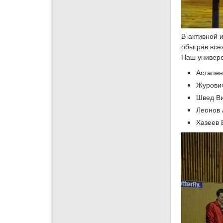
В активной 
обыграв все
Наш универс
Астапен
Журович
Швед Ви
Леонов 
Хазеев 