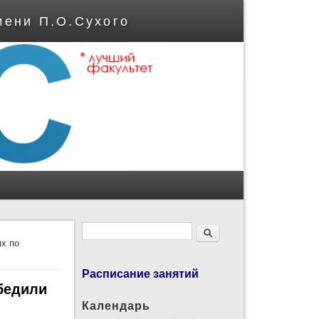
мени П.О.Сухого
Форма поиска
Поиск
ях по
Расписание занятий
бедили
Календарь