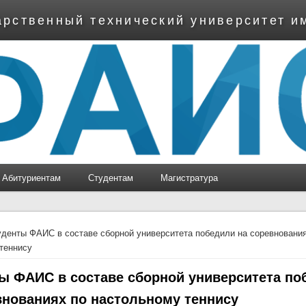
арственный технический университет и
Абитуриентам
Студентам
Магистратура
ь
денты ФАИС в составе сборной университета победили на соревновани
теннису
ы ФАИС в составе сборной университета по
внованиях по настольному теннису