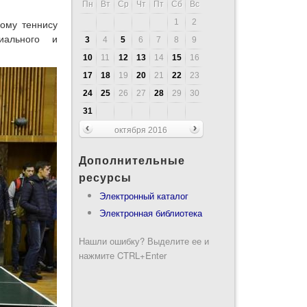
Пн
Вт
Ср
Чт
Пт
Сб
Вс
1
2
ому теннису
иального и
3
4
5
6
7
8
9
10
11
12
13
14
15
16
17
18
19
20
21
22
23
24
25
26
27
28
29
30
31
октября 2016
Дополнительные
ресурсы
Электронный каталог
Электронная библиотека
Нашли ошибку? Выделите ее и
нажмите CTRL+Enter