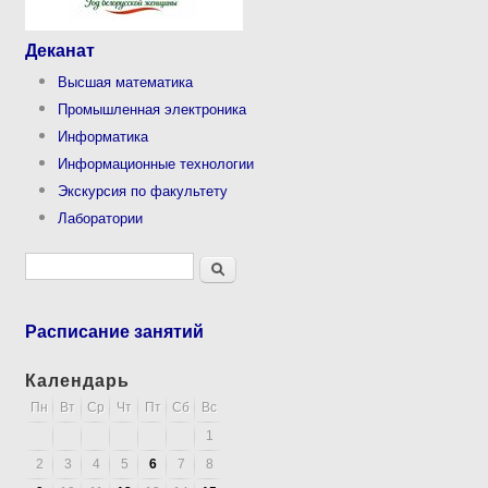
Деканат
Высшая математика
Промышленная электроника
Информатика
Информационные технологии
Экскурсия по факультету
Лаборатории
Форма поиска
Поиск
Расписание занятий
Календарь
Пн
Вт
Ср
Чт
Пт
Сб
Вс
1
2
3
4
5
6
7
8