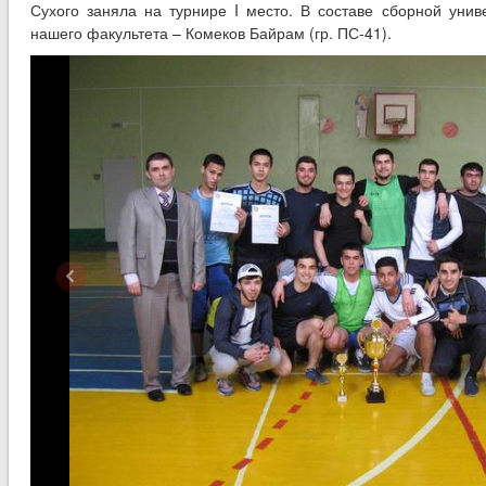
Сухого заняла на турнире I место. В составе сборной унив
нашего факультета – Комеков Байрам (гр. ПС-41).