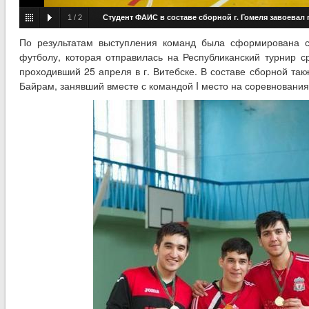
1
/
2
Студент ФАИС в составе сборной г. Гомеля завоевал 
Республиканских соревнованиях по мини-футболу среди ино
По результатам выступления команд была сформирована с
футболу, которая отправилась на Республиканский турнир с
проходивший 25 апреля в г. Витебске. В составе сборной так
Байрам, занявший вместе с командой I место на соревнования