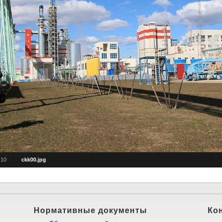
/
10
ckk00.jpg
Нормативные документы
Ко