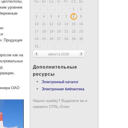
о целлюлозы,
Пн
Вт
Ср
Чт
Пт
Сб
Вс
оким уровнем
1
2
и бережным
3
4
5
6
7
8
9
10
11
12
13
14
15
16
ят
17
18
19
20
21
22
23
ся
24
25
26
27
28
29
30
и. Продукция
31
росом как на
августа 2026
ильтровальных
Дополнительные
рд
дерацию,
ресурсы
Электронный каталог
женера ОАО
Электронная библиотека
Нашли ошибку? Выделите ее и
нажмите CTRL+Enter