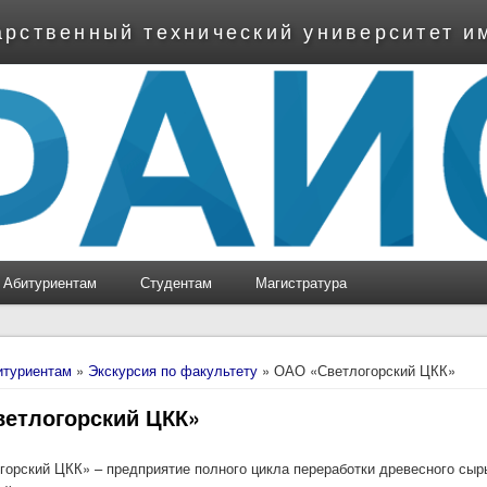
арственный технический университет и
Абитуриентам
Студентам
Магистратура
ь
итуриентам
»
Экскурсия по факультету
» ОАО «Светлогорский ЦКК»
етлогорский ЦКК»
орский ЦКК» – предприятие полного цикла переработки древесного сырь