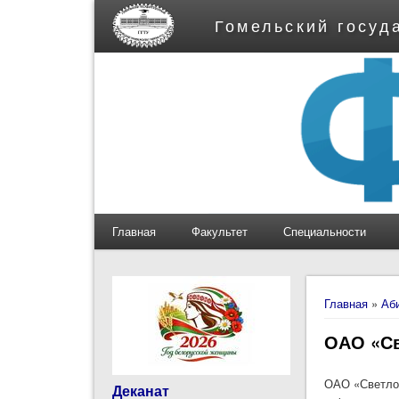
Гомельский госуд
Главная
Факультет
Специальности
Вы здес
Главная
»
Аб
ОАО «Св
ОАО «Светлог
Деканат