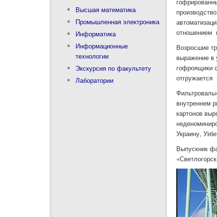
гофрированны
Высшая математика
производство
Промышленная электроника
автоматизаци
отношением 
Информатика
Информационные
Возросшие тр
технологии
выражение в 
гофроящики с
Экскурсия по факультету
отгружается 
Лаборатории
Фильтровальн
внутреннем р
картонов выр
неденоминиро
Украину, Узб
Выпускник фа
«Светлогорск