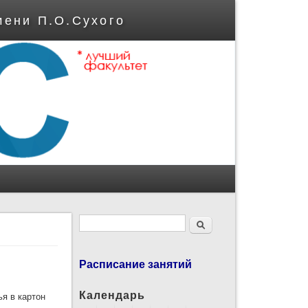
мени П.О.Сухого
Форма поиска
Поиск
Расписание занятий
Календарь
я в картон