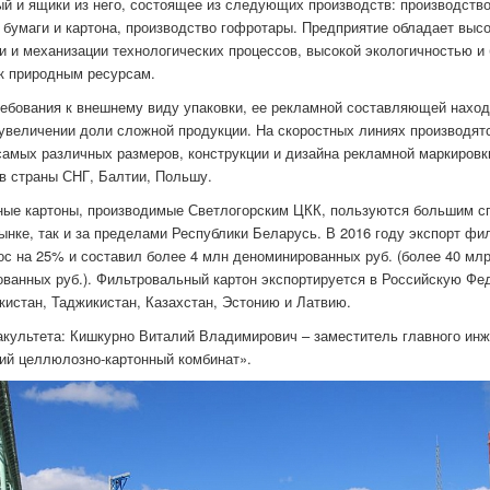
й и ящики из него, состоящее из следующих производств: производств
 бумаги и картона, производство гофротары. Предприятие обладает выс
и и механизации технологических процессов, высокой экологичностью 
к природным ресурсам.
ебования к внешнему виду упаковки, ее рекламной составляющей наход
увеличении доли сложной продукции. На скоростных линиях производят
амых различных размеров, конструкции и дизайна рекламной маркировк
в страны СНГ, Балтии, Польшу.
ые картоны, производимые Светлогорским ЦКК, пользуются большим сп
ынке, так и за пределами Республики Беларусь. В 2016 году экспорт ф
ос на 25% и составил более 4 млн деноминированных руб. (более 40 мл
ванных руб.). Фильтровальный картон экспортируется в Российскую Фе
екистан, Таджикистан, Казахстан, Эстонию и Латвию.
культета: Кишкурно Виталий Владимирович – заместитель главного ин
ий целлюлозно-картонный комбинат».