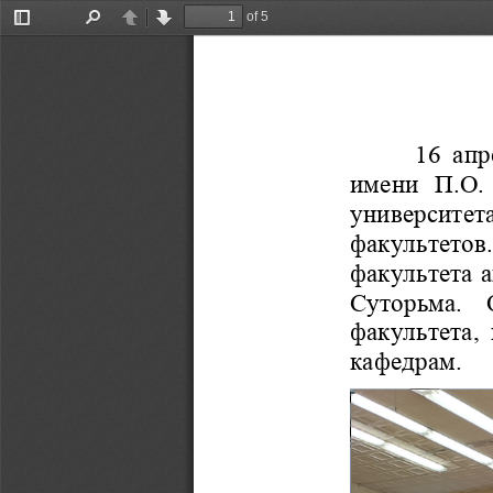
of 5
Toggle
Find
Previous
Next
Sidebar
16 апр
имени П.О.
университета
факультето
факультета 
Суторьма.   
факультета,
кафедрам.