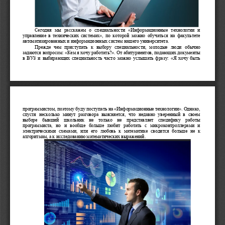
Сегодня мы расскажем о специальности «Информационные технологии и
управление в технических системах», по которой можно обучаться на факультете
автоматизированных и информационных систем нашего университета.
Прежде чем приступать к выбору специальности, молодые люди обычно
задаются вопросом: «Кем я хочу работать?». От абитуриентов, подающих документы
в ВУЗ и выбирающих специальность часто можно услышать фразу: «Я хочу быть
программистом, поэтому буду поступать на «Информационные технологии». Однако,
спустя несколько минут разговора выясняется, что недавно уверенный в своем
выборе   бывший   школьник   не   только   не   представляет   специфику   работы
программиста, но и вообще больше любит работать с микроконтроллерами и
электрическими схемами, или его любовь к математике сводится больше не к
алгоритмам, а к исследованию математических выражений.